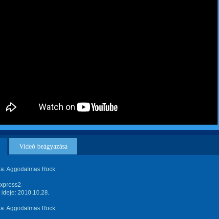
Videó beágyazása
za: Aggodalmas Rock
xpress2·
s ideje: 2010.10.28.
za: Aggodalmas Rock