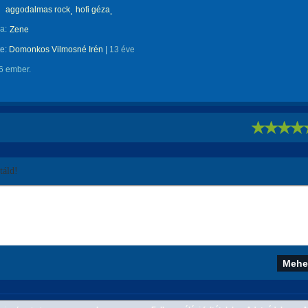
aggodalmas rock
hofi géza
a:
Zene
te:
Domonkos Vilmosné Irén
|
13 éve
6 ember.
!
áld!