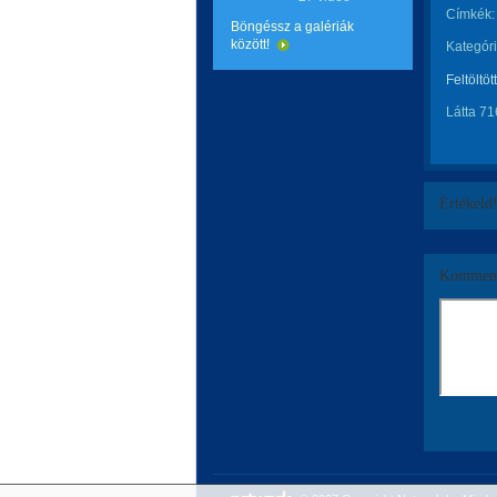
Címkék:
Böngéssz a galériák
között!
Kategóri
Feltöltöt
Látta 71
Értékeld
Komment