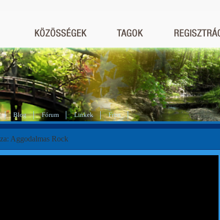
Blog
Fórum
Linkek
Friss
za: Aggodalmas Rock