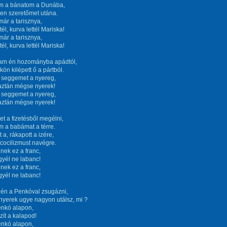
 a bánatom a Dunába,
len szeretőmet utána.
már a tarisznya,
tél, kurva lettél Mariska!
már a tarisznya,
tél, kurva lettél Mariska!
tam én hozományba apádtól,
ön kilépett ő a pártból.
i seggemet a nyereg,
aztán mégse nyerek!
i seggemet a nyereg,
aztán mégse nyerek!
t a fizetésből megélni,
m a babámat a térre.
 a, rákapott a izére,
a cocilizmust navégre.
nek ez a franc,
gyél ne labanc!
nek ez a franc,
gyél ne labanc!
 én a Penkóval zsugázni,
nyerek ugye nagyon utálsz, mi ?
enkó alapon,
ít a kalapod!
enkó alapon,