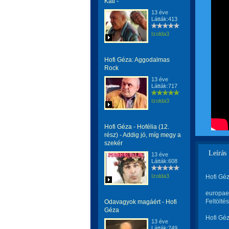
Kati -
13 éve
Látták:413
Izolda3
Hofi Géza: Aggodalmas
Rock
13 éve
Látták:717
Izolda3
Hofi Géza - Hofélia (12.
rész) - Addig jó, míg megy a
szekér
Leírás
13 éve
Látták:608
Izolda3
Hofi Gé
europae
Feltölté
Odavagyok magáért - Hofi
Géza
Hofi Gé
13 éve
Látták:749