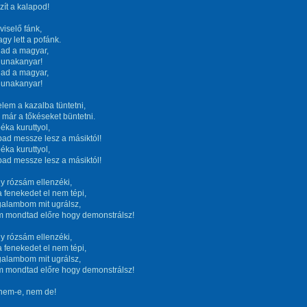
ít a kalapod!
viselő fánk,
agy lett a pofánk.
gad a magyar,
dunakanyar!
gad a magyar,
dunakanyar!
lem a kazalba tüntetni,
 már a tőkéseket büntetni.
ka kuruttyol,
bad messze lesz a másiktól!
ka kuruttyol,
bad messze lesz a másiktól!
y rózsám ellenzéki,
a fenekedet el nem tépi,
alambom mit ugrálsz,
m mondtad előre hogy demonstrálsz!
y rózsám ellenzéki,
a fenekedet el nem tépi,
alambom mit ugrálsz,
m mondtad előre hogy demonstrálsz!
nem-e, nem de!