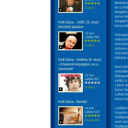
Bedobom
és a hűt
Izolda3
Megtelt 
kurva let
Megtelt 
Hofi Géza - 1400. (5. rész)
kurva let
Gondolj apádra!
13 éve
Azt kap
Látták:982
esküvőnk
Dörzsöl
Izolda3
totózok 
Dörzsöl
totózok 
Hofi Géza - Hofélia (9. rész)
- A fakanál kopogjon, ne a
Nem lehe
szemünk!
leküldte
13 éve
Rákapott
Látták:832
építjül 
Látod mi
Izolda3
kuruc le
Látod mi
kuruc le
Hofi Géza - Bordal
Leültem
14 éve
Látták:618
hogyha 
Osztjap
mama1964
nem vesz
Osztjap