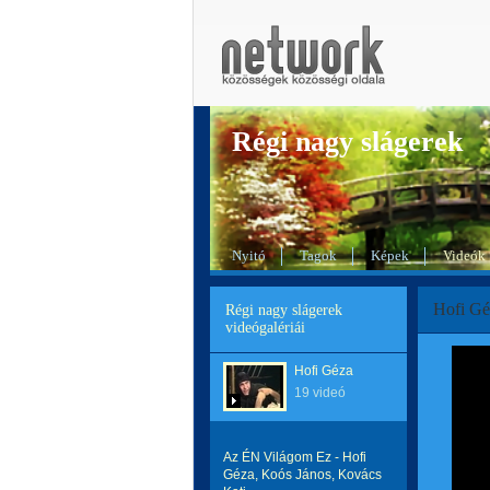
Régi nagy slágerek
Nyitó
Tagok
Képek
Videók
Hofi Gé
Régi nagy slágerek
videógalériái
Hofi Géza
19 videó
Az ÉN Világom Ez - Hofi
Géza, Koós János, Kovács