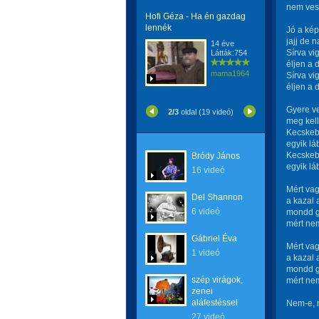
nem vesz
Hofi Géza - Ha én gazdag
lennék
Jó a kép
jajj de n
14 éve
Sírva vi
Látták:754
éljen a 
mama1964
Sírva vi
éljen a 
Gyere ve
2/3
oldal (19 videó)
meg kell
Kecskebé
egyik lá
Kecskebé
Bródy János
egyik lá
16 videó
Mért vag
Del Shannon
a kazal 
6 videó
mondd g
mért ne
Gábriel Éva
Mért vag
1 videó
a kazal 
mondd g
szép virágok,
mért ne
zenei
aláfestéssel
Nem-e, 
27 videó