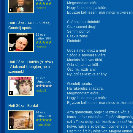
Megmondtam előre,
Hogy fel ne menj a tetőre!
Izolda3
Egyszer kell leesni, már nincs mit keresni
Csápoljatok fiatalok!
Hofi Géza - 1400. (5. rész)
Csak semmi drog!
Gondolj apádra!
Semmi porno!
13 éve
Csak a zene!
Látták:984
Fiatalok!
Izolda3
Győz a nép, győz a nép!
Sződd a selymet elvtárs!
Munkás ököl vas ököl,
Hofi Géza - Hofélia (9. rész)
Oda sújt ahova köll...
- A fakanál kopogjon, ne a
Ózdi fiú, ózdi lány,
szemünk!
Nyugdíjas lesz valahány.
13 éve
Látták:835
Gondolj apádra,
Ha rákerülsz a lapátra.
Izolda3
Megmondtam előre,
Hogy fel ne menj a tetőre!
Egyszer kell leesni, már nincs mit keresni
Hofi Géza - Bordal
Arra gondoltam, hogy ti lesztek a kórus.
14 éve
Látták:618
kórus... nézz oda hátra: És lőn világosság.
ezt a Tisza dolgot rámkenik az biztos! Arr
mama1964
hülye, hülye első belvíz: hogy lehetne 
Hát mindjárt így kész volt. Magyar ember 