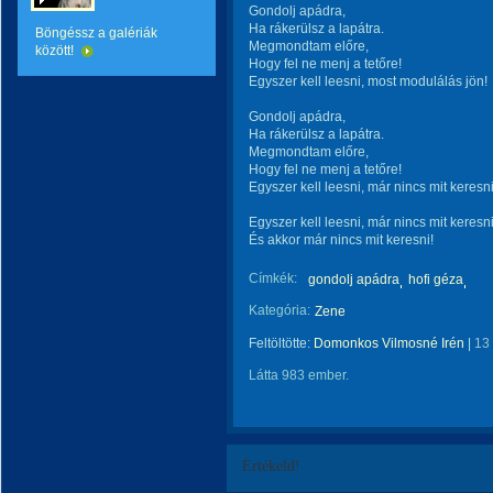
Gondolj apádra,
Ha rákerülsz a lapátra.
Böngéssz a galériák
Megmondtam előre,
között!
Hogy fel ne menj a tetőre!
Egyszer kell leesni, most modulálás jön!
Gondolj apádra,
Ha rákerülsz a lapátra.
Megmondtam előre,
Hogy fel ne menj a tetőre!
Egyszer kell leesni, már nincs mit keresni
Egyszer kell leesni, már nincs mit keresni
És akkor már nincs mit keresni!
Címkék:
gondolj apádra
hofi géza
Kategória:
Zene
Feltöltötte:
Domonkos Vilmosné Irén
|
13
Látta 983 ember.
Értékeld!