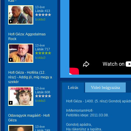
Kati -
13 éve
Látták:413
Izolda3
Hofi Géza: Aggodalmas
Rock
13 éve
Látták:717
Izolda3
Hofi Géza - Hofélia (12.
rész) - Addig jó, míg megy a
szekér
Leírás
Videó beágyazása
13 éve
Látták:608
Izolda3
Hofi Géza - 1400. (5. rész) Gondolj apád
InMemoriamHofi·
Feltöltés ideje: 2011.03.08.
Odavagyok magáért - Hofi
Géza
Gondolj apádra,
13 éve
Ha rákerülsz a lapátra.
Látták:749