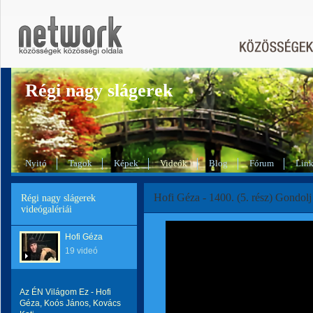
Régi nagy slágerek
Nyitó
Tagok
Képek
Videók
Blog
Fórum
Lin
Hofi Géza - 1400. (5. rész) Gondolj
Régi nagy slágerek
videógalériái
Hofi Géza
19 videó
Az ÉN Világom Ez - Hofi
Géza, Koós János, Kovács