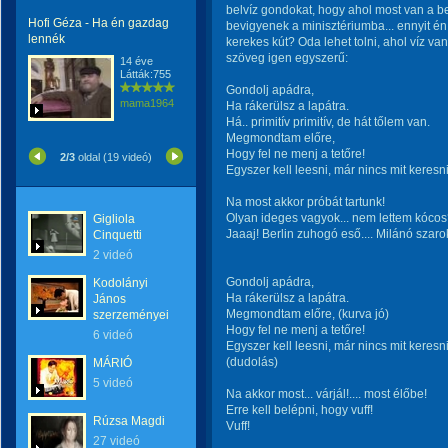
belvíz gondokat, hogy ahol most van a bel
Hofi Géza - Ha én gazdag
bevigyenek a minisztériumba... ennyit én 
lennék
kerekes kút? Oda lehet tolni, ahol víz va
szöveg igen egyszerű:
14 éve
Látták:755
Gondolj apádra,
mama1964
Ha rákerülsz a lapátra.
Há.. primitív primitív, de hát tőlem van.
Megmondtam előre,
Hogy fel ne menj a tetőre!
2/3
oldal (19 videó)
Egyszer kell leesni, már nincs mit keresni
Na most akkor próbát tartunk!
Olyan ideges vagyok... nem lettem kóco
Gigliola
Jaaaj! Berlin zuhogó eső.... Milánó szar
Cinquetti
2 videó
Gondolj apádra,
Kodolányi
Ha rákerülsz a lapátra.
János
Megmondtam előre, (kurva jó)
szerzeményei
Hogy fel ne menj a tetőre!
6 videó
Egyszer kell leesni, már nincs mit keresni
(dudolás)
MÁRIÓ
5 videó
Na akkor most... várjál!.... most élőbe!
Erre kell belépni, hogy vuff!
Rúzsa Magdi
Vuff!
27 videó