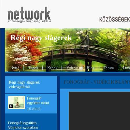
Régi nagy slágerek
Nyitó
Tagok
Képek
Videók
Blog
Fórum
Lin
FONOGRÁF - VIDÉKI KISLÁN
Régi nagy slágerek
videógalériái
Fonográf
együttes dalai
16 videó
Fonográf együttes -
Végtelen szerelem