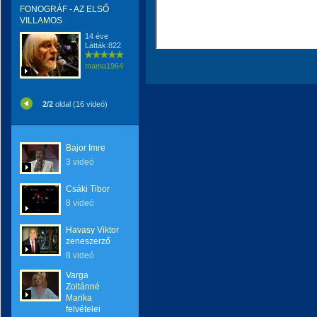
FONOGRÁF - AZ ELSŐ
VILLAMOS
14 éve
Látták:822
mama1964
2/2
oldal (16 videó)
Bajor Imre
3 videó
Csáki Tibor
8 videó
Havasy Viktor
zeneszerző
8 videó
Varga
Zoltánné
Marika
felvételei