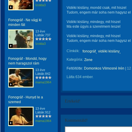
Izolda3
Vidéki kislány, mondd csak, mit hiszel
Tudom, engem már soha nem hagysz el
Fonográf - Ne vágj ki
Vidéki kislány, mindegy, mit hiszel
minden fát
Ma este úgyis a szerelmem leszel
13 éve
Látták:737
Vidéki kislány, mindegy, mit hiszel
Tudom, engem már soha nem hagysz el
Izolda3
Címkék:
fonográf
vidéki kislány
Fonográf - Mondd, hogy
Kategória:
Zene
nem haragszol rám
Feltöltötte:
Domonkos Vilmosné Irén
|
12
13 éve
Látták:842
Látta 634 ember.
mama1964
Fonográf - Hunyd le a
Értékeld!
szemed
13 éve
Látták:912
Kommentáld!
mama1964