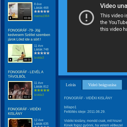
8 éve
Látták:468
mama1964
03:00
FONOGRÁF -79- Jöjj
kedvesem Széllel szemben
járok Lökd ide a sört !
11 éve
Látták:748
Izolda3
08:50
FONOGRÁF - LEVÉL A
TÁVOLBÓL
11 éve
Leírás
Videó beágyazása
Látták:812
Izolda3
02:57
FONOGRÁF - VIDÉKI KISLÁNY
billapo1
FONOGRÁF - VIDÉKI
Feltöltés ideje: 2011.06.29.
KISLÁNY
12 éve
Vidéki kislány, mondd csak, mit hiszel
Látták:635
Kinek fogsz gyónni, ha velem vétkezel