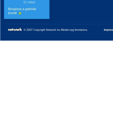
51 videó
Böngéssz a galériák
között!
© 2007 Copyright Network.hu Minden jog fenntartva.
Impre