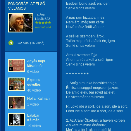
Esőben bőrig ázok én, igen
FONOGRÁF - AZ ELSŐ
Senki sincs velem
VILLAMOS
14 éve
A nap rám biztatóan néz
Látták:822
Nem érti, mégsem kérdi
Hová mész őrült vándor
mama1964
A széllel szemben járok,
Talán majd rád találok én, igen
2/2
oldal (16 videó)
Senki sincs velem
Arra ki szembe fújja
Ahonnan útra kelt a szél, igen
Anyák napi
Senki sincs velem
köszöntés
6 videó
+ + + + + + + +
Express
1. Amíg a munka becsület dolga
együttes
Én tisztességgel megszomjazom.
40 videó
De amíg élek, bár rövid az élet,
Én vizet már nem iszom.
Hollai Kálmán
1 videó
R. Lökd ide a sört, ide a sört, ide a sört,
Lökd ide a sört, ide a sört, ide a sört!
Latabár
Kálmán
2. Az Arany Ökörben, a haveri körben
A sikereim mind értékelik,
19 videó
Mer' az a férfi, aki nem dől ki,