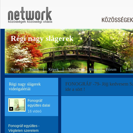
Régi nagy slágerek
Nyitó
Tagok
Képek
Videók
Blog
Fórum
Lin
FONOGRÁF -79- Jöjj kedvesem Szé
Régi nagy slágerek
videógalériái
ide a sört !
Fonográf
együttes dalai
16 videó
Fonográf együttes -
Végtelen szerelem