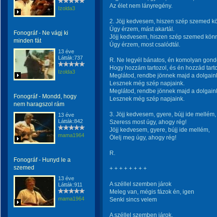
Az élet nem lányregény.
Izolda3
2. Jöjj kedvesem, hiszen szép szemed k
Úgy érzem, mást akartál.
Fonográf - Ne vágj ki
Jöjj kedvesem, hiszen szép szemed kön
minden fát
Úgy érzem, most csalódtál.
13 éve
Látták:737
R. Ne legyél bánatos, én komolyan gond
Hogy hozzám tartozol, és én hozzád tart
Izolda3
Meglátod, rendbe jönnek majd a dolgain
Lesznek még szép napjaink.
Meglátod, rendbe jönnek majd a dolgain
Fonográf - Mondd, hogy
Lesznek még szép napjaink.
nem haragszol rám
3. Jöjj kedvesem, gyere, bújj ide mellém,
13 éve
Látták:842
Szeress most úgy, ahogy rég!
Jöjj kedvesem, gyere, bújj ide mellém,
mama1964
Ölelj meg úgy, ahogy rég!
R.
Fonográf - Hunyd le a
szemed
+ + + + + + + +
13 éve
A széllel szemben járok
Látták:911
Meleg van, mégis fázok én, igen
mama1964
Senki sincs velem
A széllel szemben járok,