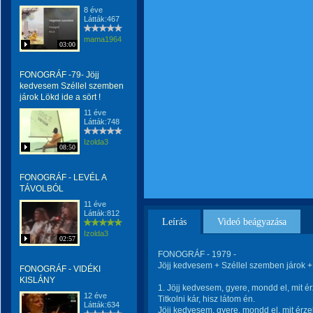
8 éve
Látták:467
mama1964
03:00
FONOGRÁF -79- Jöjj
kedvesem Széllel szemben
járok Lökd ide a sört !
11 éve
Látták:748
Izolda3
08:50
FONOGRÁF - LEVÉL A
TÁVOLBÓL
11 éve
Látták:812
Leírás
Videó beágyazása
Izolda3
02:57
FONOGRÁF - 1979 -
Jöjj kedvesem + Széllel szemben járok + 
FONOGRÁF - VIDÉKI
KISLÁNY
1. Jöjj kedvesem, gyere, mondd el, mit ér
12 éve
Titkolni kár, hisz látom én.
Látták:634
Jöjj kedvesem, gyere, mondd el, mit érzel