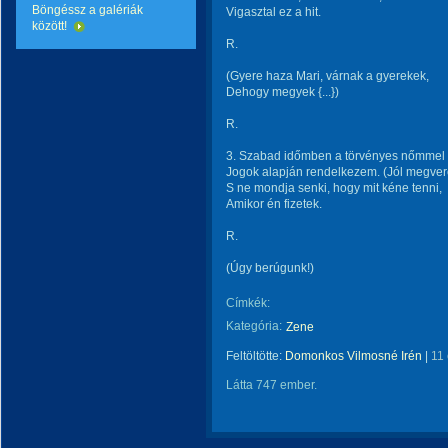
Böngéssz a galériák
Vigasztal ez a hit.
között!
R.
(Gyere haza Mari, várnak a gyerekek,
Dehogy megyek {...})
R.
3. Szabad időmben a törvényes nőmmel
Jogok alapján rendelkezem. (Jól megver
S ne mondja senki, hogy mit kéne tenni,
Amikor én fizetek.
R.
(Úgy berúgunk!)
Címkék:
Kategória:
Zene
Feltöltötte:
Domonkos Vilmosné Irén
|
11
Látta 747 ember.