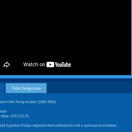
Videó beágyazása
let-A film forog tovább (1985-KEK)
muki·
s ideje: 2012.02.25.
zeti Egyetem Klubja népszerű koncerthelyszín volt a nyolcvanas években.