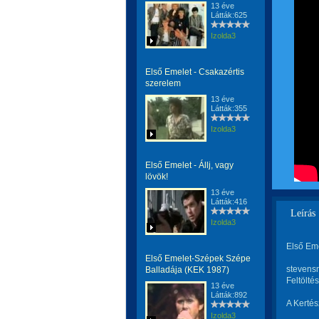
13 éve
Látták:625
Izolda3
Első Emelet - Csakazértis
szerelem
13 éve
Látták:355
Izolda3
Első Emelet - Állj, vagy
lövök!
13 éve
Látták:416
Leírás
Izolda3
Első Eme
Első Emelet-Szépek Szépe
stevens
Balladája (KEK 1987)
Feltölté
13 éve
Látták:892
A Kertés
Izolda3