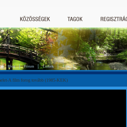
Blog
Fórum
Linkek
Friss
elet-A film forog tovább (1985-KEK)