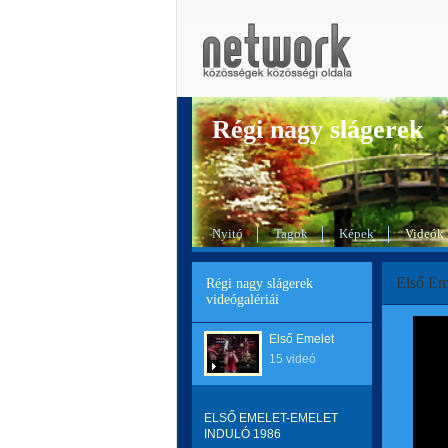
Régi nagy slágerek
Nyitó
Tagok
Képek
Videók
Első Em
Régi nagy slágerek
videógalériái
Első Emelet
15 videó
ELSŐ EMELET-EMELET
INDULÓ 1986