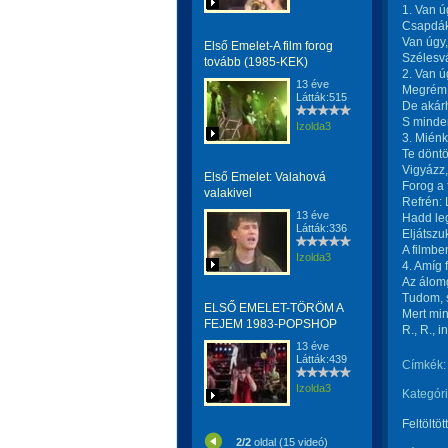
1. Van ú
Csapdák,
Van úgy,
Első Emelet-A film forog
Szélesv
tovább (1985-KEK)
2. Van ú
13 éve
Megrémít
Látták:515
De akár
S minden
Izolda3
3. Miénk
Te döntö
Vigyázz,
Első Emelet: Valahová
Forog a 
valakivel
Refrén: 
13 éve
Hadd leg
Látták:336
Eljátszu
A filmbe
Izolda3
4. Amíg 
Az álomg
Tudom, 
ELSŐ EMELET-TÖRÖM A
Mert min
FEJEM 1983-POPSHOP
R., R., in
13 éve
Látták:439
Címkék:
Izolda3
Kategóri
Feltöltöt
2/2
oldal (15 videó)