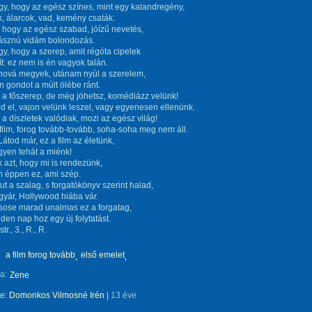
gy, hogy az egész színes, mint egy kalandregény,
 álarcok, vad, kemény csaták.
 hogy az egész szabad, jóízű nevetés,
ásznú vidám bolondozás.
gy, hogy a szerep, amit régóta cipelek
: ez nem is én vagyok talán.
hová megyek, utánam nyúl a szerelem,
 gondot a múlt ölébe ránt.
 a főszerep, de még jöhetsz, komédiázz velünk!
d el, vajon velünk leszel, vagy egyenesen ellenünk.
 a díszletek valódiak, mozi az egész világ!
film, forog tovább-tovább, soha-soha meg nem áll.
Látod már, ez a film az életünk,
yen tehát a miénk!
k azt, hogy mi is rendezünk,
n éppen ez, ami szép.
fut a szalag, s forgatókönyv szerint halad,
yár, Hollywood hiába vár.
sose marad unalmas ez a forgatag,
den nap hoz egy új folytatást.
str., 3., R., R.
a film forog tovább
első emelet
a:
Zene
te:
Domonkos Vilmosné Irén
|
13 éve