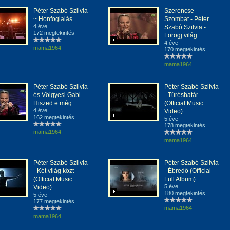
Péter Szabó Szilvia
Szerencse
~ Honfoglalás
Szombat - Péter
4 éve
Szabó Szilvia -
172 megtekintés
Forogj világ
4 éve
mama1964
170 megtekintés
mama1964
Péter Szabó Szilvia
Péter Szabó Szilvia
és Völgyesi Gabi -
- Tűréshatár
Hiszed e még
(Official Music
4 éve
Video)
162 megtekintés
5 éve
178 megtekintés
mama1964
mama1964
Péter Szabó Szilvia
Péter Szabó Szilvia
- Két világ közt
- Ébredő (Official
(Official Music
Full Album)
5 éve
Video)
180 megtekintés
5 éve
177 megtekintés
mama1964
mama1964