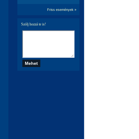
Friss események »
Szólj hozzá te is!