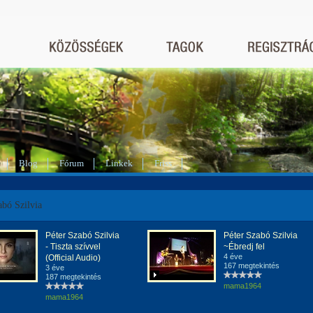
Blog
Fórum
Linkek
Friss
abó Szilvia
Péter Szabó Szilvia
Péter Szabó Szilvia
- Tiszta szívvel
~Ébredj fel
4 éve
(Official Audio)
167 megtekintés
3 éve
187 megtekintés
mama1964
mama1964