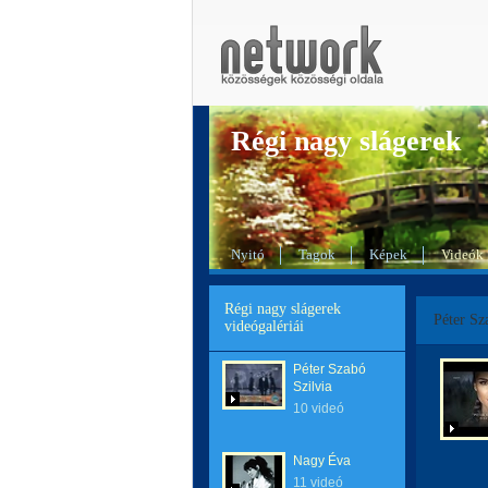
Régi nagy slágerek
Nyitó
Tagok
Képek
Videók
Régi nagy slágerek
Péter Sz
videógalériái
Péter Szabó
Szilvia
10 videó
Nagy Éva
11 videó