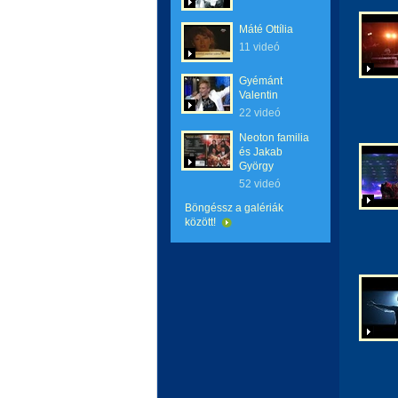
Máté Ottília
11 videó
Gyémánt
Valentin
22 videó
Neoton familia
és Jakab
György
52 videó
Böngéssz a galériák
között!