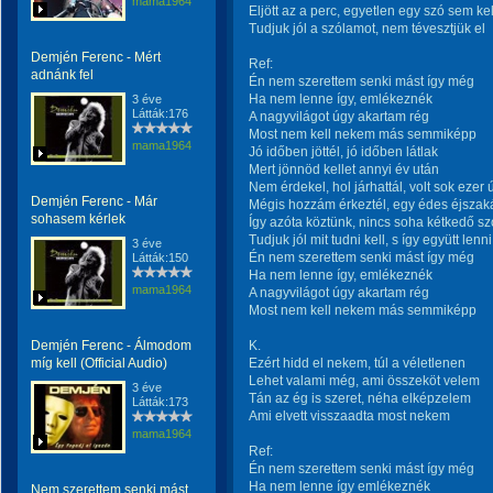
mama1964
Eljött az a perc, egyetlen egy szó sem kel
Tudjuk jól a szólamot, nem tévesztjük el
Demjén Ferenc - Mért
Ref:
adnánk fel
Én nem szerettem senki mást így még
Ha nem lenne így, emlékeznék
3 éve
Látták:176
A nagyvilágot úgy akartam rég
Most nem kell nekem más semmiképp
mama1964
Jó időben jöttél, jó időben látlak
Mert jönnöd kellet annyi év után
Nem érdekel, hol járhattál, volt sok ezer ú
Demjén Ferenc - Már
Mégis hozzám érkeztél, egy édes éjszak
sohasem kérlek
Így azóta köztünk, nincs soha kétkedő sz
Tudjuk jól mit tudni kell, s így együtt lenni
3 éve
Én nem szerettem senki mást így még
Látták:150
Ha nem lenne így, emlékeznék
mama1964
A nagyvilágot úgy akartam rég
Most nem kell nekem más semmiképp
Demjén Ferenc - Álmodom
K.
míg kell (Official Audio)
Ezért hidd el nekem, túl a véletlenen
Lehet valami még, ami összeköt velem
3 éve
Tán az ég is szeret, néha elképzelem
Látták:173
Ami elvett visszaadta most nekem
mama1964
Ref:
Én nem szerettem senki mást így még
Ha nem lenne így emlékeznék
Nem szerettem senki mást