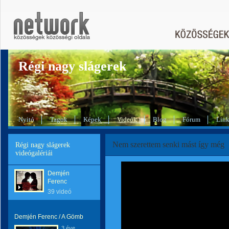
Régi nagy slágerek
Nyitó
Tagok
Képek
Videók
Blog
Fórum
Lin
Nem szerettem senki mást így még
Régi nagy slágerek
videógalériái
Demjén
Ferenc
39 videó
Demjén Ferenc / A Gömb
3 éve