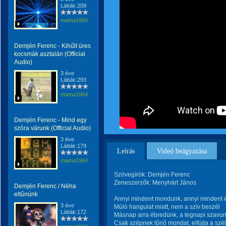
Látták:209
mama1964
Demjén Ferenc - Kihűlt üres
kocsmák asztalán (Official
Audio)
3 éve
Látták:293
mama1964
Demjén Ferenc - Mind egy
szóra várunk (Official Audio)
3 éve
Látták:179
Leírás
Videó beágyazása
mama1964
Szövegírók: Demjén Ferenc
Zeneszerzők: Menyhárt János
Demjén Ferenc / Néha
eltűnünk
Annyi mindent mondunk, annyi mindent 
3 éve
Múló hangulat miatt, nem a szív beszél
Látták:172
Másnap arra ébredünk, a tegnapi szavu
Csak szépnek tűnő mondat, elfújta a szél