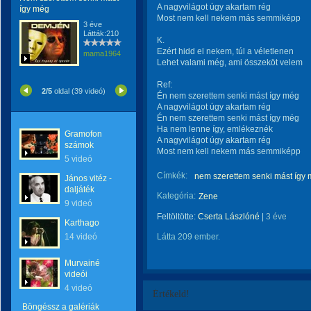
A nagyvilágot úgy akartam rég
így még
Most nem kell nekem más semmiképp
3 éve
Látták:210
K.
Ezért hidd el nekem, túl a véletlenen
mama1964
Lehet valami még, ami összeköt velem
Ref:
2/5
oldal (39 videó)
Én nem szerettem senki mást így még
A nagyvilágot úgy akartam rég
Én nem szerettem senki mást így még
Ha nem lenne így, emlékeznék
Gramofon
A nagyvilágot úgy akartam rég
számok
Most nem kell nekem más semmiképp
5 videó
Címkék:
nem szerettem senki mást így
János vitéz -
daljáték
Kategória:
Zene
9 videó
Feltöltötte:
Cserta Lászlóné
|
3 éve
Karthago
14 videó
Látta 209 ember.
Murvainé
videói
4 videó
Értékeld!
Böngéssz a galériák