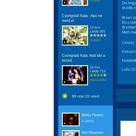
Izolda3
De hogy
Itt értik
Csongrádi Kata - Apu ne
Itt van a
menj el
És a sok 
Itt volta
13 éve
Látták:581
Mert csak
Izolda3
Címkék:
Kategóri
Csongrádi Kata: Add ide a
kezed.
Feltöltöt
16 éve
Látta 55
Látták:719
mama1964
Értékeld
3/3
oldal (22 videó)
Komment
Böröc Ferenc
4 videó
Del Shannon