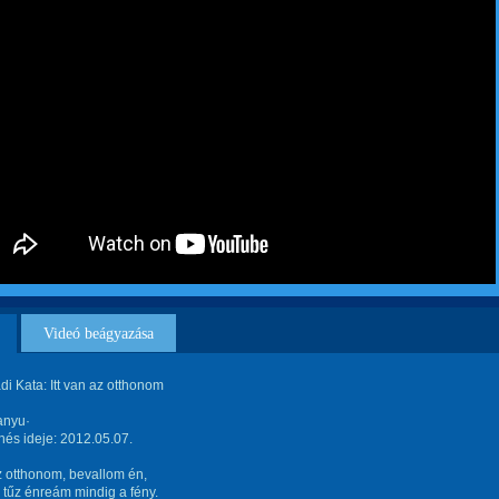
Videó beágyazása
i Kata: Itt van az otthonom
anyu·
és ideje: 2012.05.07.
az otthonom, bevallom én,
tűz énreám mindig a fény.