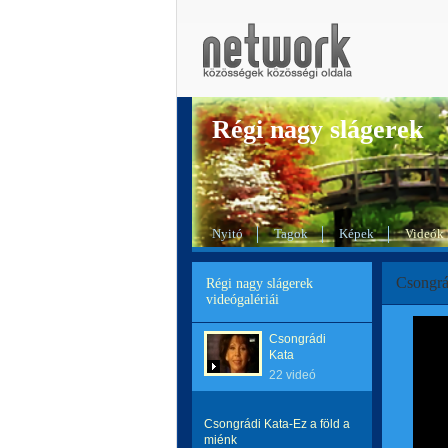
Régi nagy slágerek
Nyitó
Tagok
Képek
Videók
Csongrá
Régi nagy slágerek
videógalériái
Csongrádi
Kata
22 videó
Csongrádi Kata-Ez a föld a
miénk