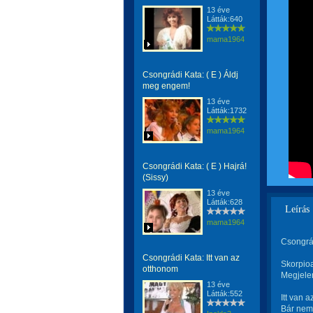
13 éve
Látták:640
mama1964
Csongrádi Kata: ( E ) Áldj
meg engem!
13 éve
Látták:1732
mama1964
Csongrádi Kata: ( E ) Hajrá!
(Sissy)
13 éve
Látták:628
Leírás
mama1964
Csongrád
Csongrádi Kata: Itt van az
Skorpio
otthonom
Megjelen
13 éve
Látták:552
Itt van 
Bár nem 