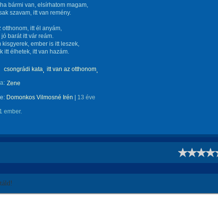
ha bármi van, elsírhatom magam,
 csak szavam, itt van remény.
z otthonom, itt él anyám,
jó barát itt vár reám.
m kisgyerek, ember is itt leszek,
 itt élhetek, itt van hazám.
csongrádi kata
itt van az otthonom
a:
Zene
te:
Domonkos Vilmosné Irén
|
13 éve
1 ember.
!
áld!