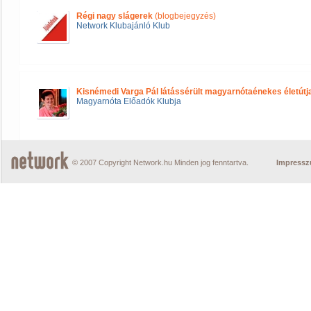
Régi nagy slágerek
(blogbejegyzés)
Network Klubajánló Klub
Kisnémedi Varga Pál látássérült magyarnótaénekes életútj
Magyarnóta Előadók Klubja
© 2007 Copyright Network.hu Minden jog fenntartva.
Impress