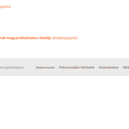
egyzés)
rült magyarnótaénekes életútja
(blogbejegyzés)
n jog fenntartva.
Impresszum
Felhasználási feltételek
Adatvédelem
Méd