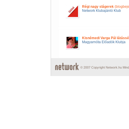
Régi nagy slágerek
(blogbej
Network Klubajánló Klub
Kisnémedi Varga Pál látássé
Magyarnóta Előadók Klubja
© 2007 Copyright Network.hu Minde