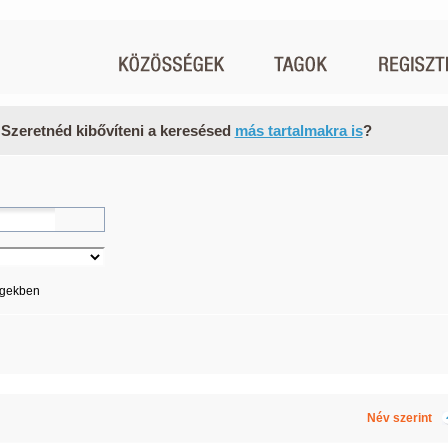
 Szeretnéd kibővíteni a keresésed
más tartalmakra is
?
égekben
Név szerint