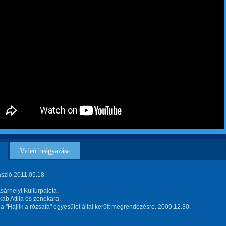
Videó beágyazása
ászló 2011.05.18.
árhelyi Kultúrpalota.
kab Attila és zenekara.
a "Hajlik a rózsafa" egyesület által került megrendezésre. 2009.12.30.