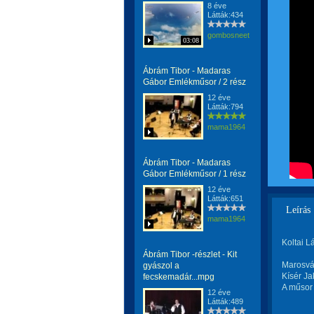
8 éve
Látták:434
gombosneetus
03:08
Ábrám Tibor - Madaras
Gábor Emlékműsor / 2 rész
12 éve
Látták:794
mama1964
Ábrám Tibor - Madaras
Gábor Emlékműsor / 1 rész
12 éve
Látták:651
Leírás
mama1964
Koltai L
Ábrám Tibor -részlet - Kit
Marosvás
gyászol a
Kísér Ja
fecskemadár...mpg
A műsor 
12 éve
Látták:489