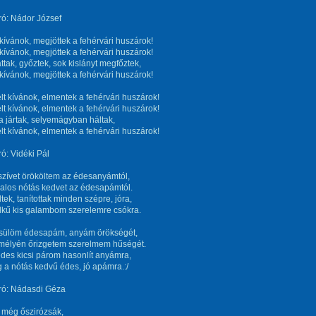
ró: Nádor József
 kívánok, megjöttek a fehérvári huszárok!
 kívánok, megjöttek a fehérvári huszárok!
láttak, győztek, sok kislányt megfőztek,
 kívánok, megjöttek a fehérvári huszárok!
lt kívánok, elmentek a fehérvári huszárok!
lt kívánok, elmentek a fehérvári huszárok!
ra jártak, selyemágyban háltak,
lt kívánok, elmentek a fehérvári huszárok!
ó: Vidéki Pál
zívet örököltem az édesanyámtól,
alos nótás kedvet az édesapámtól.
tek, tanítottak minden szépre, jóra,
lkű kis galambom szerelemre csókra.
ülöm édesapám, anyám örökségét,
mélyén őrizgetem szerelmem hűségét.
édes kicsi párom hasonlít anyámra,
 a nótás kedvű édes, jó apámra.:/
ró: Nádasdi Géza
 még őszirózsák,