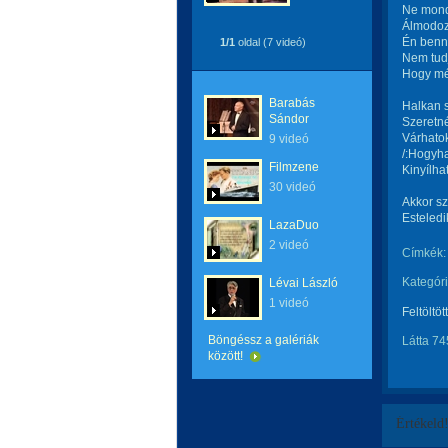
Ne mond
Álmodoz
Én benne
1/1
oldal (7 videó)
Nem tud
Hogy mé
Barabás
Halkan s
Sándor
Szeretné
Várhatok
9 videó
/:Hogyha
Filmzene
Kinyílha
30 videó
Akkor sz
Esteledik
LazaDuo
2 videó
Címkék:
Kategóri
Lévai László
1 videó
Feltöltöt
Böngéssz a galériák
Látta 74
között!
Értékeld