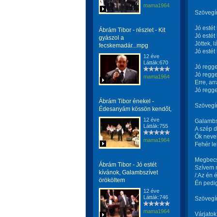
mama1964
Szövegí
Jó estét
Ábrám Tibor - részlet - Kit
Jó estét
gyászol a
Jöttek, 
fecskemadár...mpg
Jó estét
12 éve
Látták:670
Jó regge
Jó regge
mama1964
Erre, ar
Jó regge
Ábrám Tibor énekel -
Szövegír
Édesanyám kössön kendőt,
12 éve
Galambs
Látták:755
A szép d
Ők nevel
mama1964
Fehér le
Megbecs
Ábrám Tibor - Jó estét
Szívem 
kívánok, Galambszívet
/:Az én 
örököltem
Én pedig
12 éve
Látták:746
Szövegí
mama1964
Várjatok