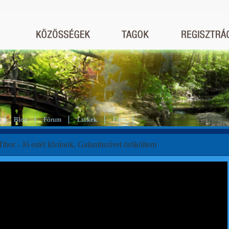
Blog
Fórum
Linkek
Friss
ibor - Jó estét kívánok, Galambszívet örököltem