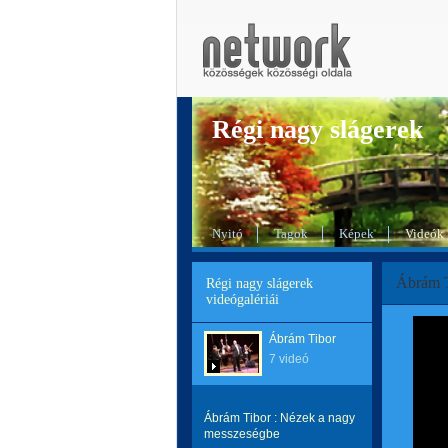
Régi nagy slágerek
Nyitó
Tagok
Képek
Videók
Ábrám T
Régi nagy slágerek
videógalériái
Ábrám Tibor
7 videó
Ábrám Tibor : Nézek a nagy
messzeségbe