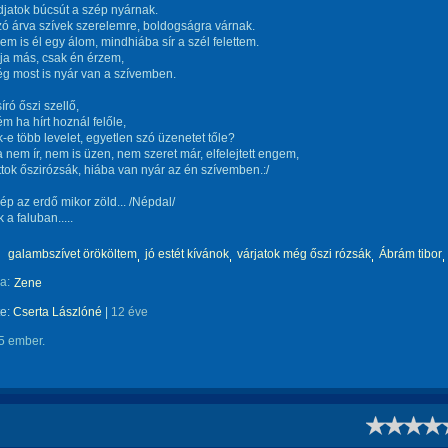
jatok búcsút a szép nyárnak.
ó árva szívek szerelemre, boldogságra várnak.
m is él egy álom, mindhiába sír a szél felettem.
ja más, csak én érzem,
g most is nyár van a szívemben.
író őszi szellő,
m ha hírt hoznál felőle,
-e több levelet, egyetlen szó üzenetet tőle?
 nem ír, nem is üzen, nem szeret már, elfelejtett engem,
ttok őszirózsák, hiába van nyár az én szívemben.:/
ép az erdő mikor zöld... /Népdal/
 a faluban.....
galambszívet örököltem
jó estét kívánok
várjatok még őszi rózsák
Ábrám tibor
a:
Zene
te:
Cserta Lászlóné
|
12 éve
5 ember.
!