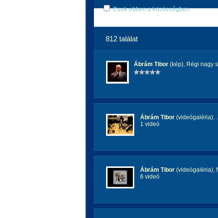
Csak ebben a közösségben
812 találat
Ábrám Tibor
(kép)
,
Régi nagy s
Ábrám Tibor
(videógaléria)
,
1 videó
Ábrám Tibor
(videógaléria)
,
6 videó