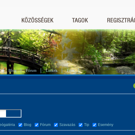
Blog
Fórum
Linkek
Friss
eógaléria
Blog
Fórum
Szavazás
Tip
Esemény