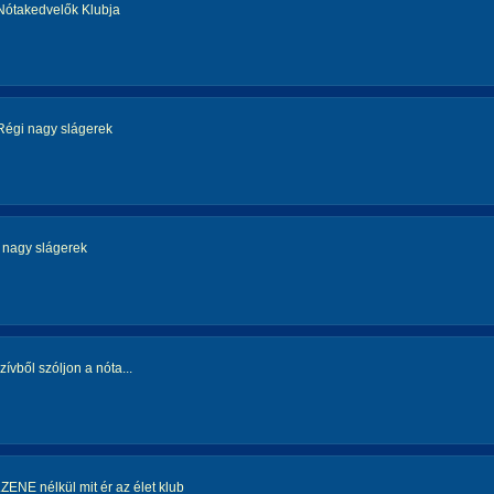
Nótakedvelők Klubja
Régi nagy slágerek
 nagy slágerek
zívből szóljon a nóta...
..ZENE nélkül mit ér az élet klub