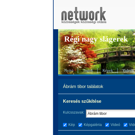
Régi nagy slágerek
Nyitó
Tagok
Képek
Videók
Ábrám tibor találatok
Keresés szűkítése
Kulcsszavak:
Kép
Képgaléria
Videó
Vid