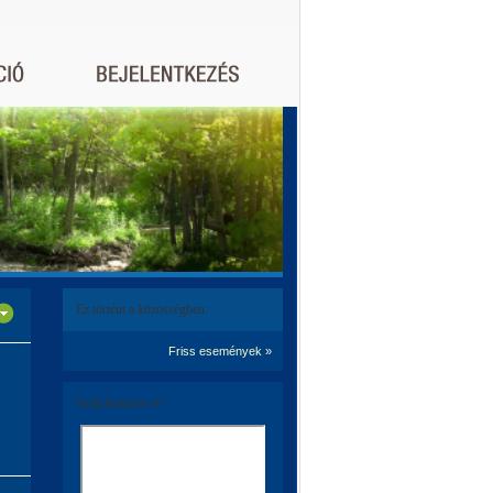
Ez történt a közösségben:
Friss események »
Szólj hozzá te is!