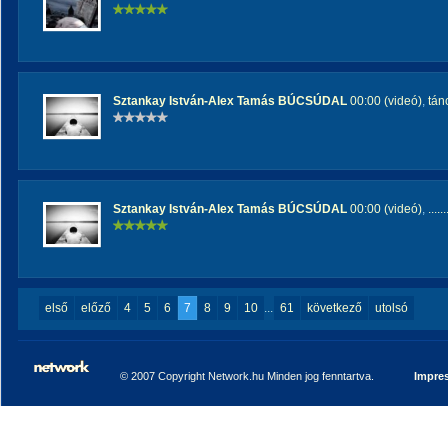
Sztankay István-Alex Tamás BÚCSÚDAL
00:00 (videó)
,
tán
Sztankay István-Alex Tamás BÚCSÚDAL
00:00 (videó)
,
.....
első
előző
4
5
6
7
8
9
10
...
61
következő
utolsó
© 2007 Copyright Network.hu Minden jog fenntartva.
Impre