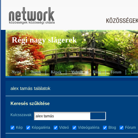
Régi nagy slágerek
Nyitó
Tagok
Képek
Videók
Blog
Fórum
Lin
alex tamás találatok
Keresés szűkítése
Kulcsszavak:
Kép
Képgaléria
Videó
Videógaléria
Blog
Fórum