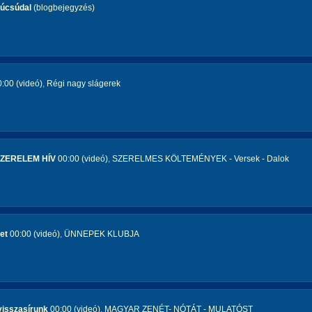
Búcsúdal
(blogbejegyzés)
:00 (videó)
,
Régi nagy slágerek
SZERELEM HÍV
00:00 (videó)
,
SZERELMES KÖLTEMÉNYEK - Versek - Dalok
et
00:00 (videó)
,
ÜNNEPEK KLUBJA
visszasírunk
00:00 (videó)
,
MAGYAR ZENÉT- NÓTÁT - MULATÓST