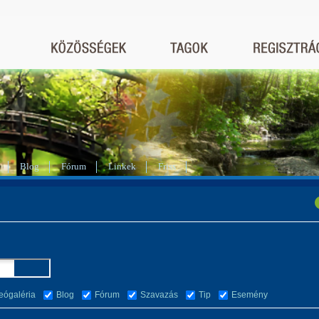
Blog
Fórum
Linkek
Friss
eógaléria
Blog
Fórum
Szavazás
Tip
Esemény