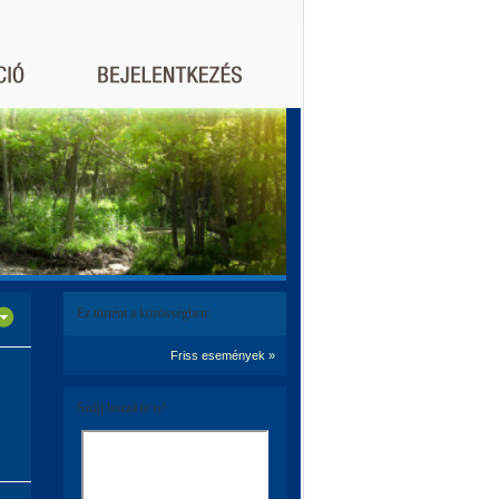
Ez történt a közösségben:
Friss események »
Szólj hozzá te is!