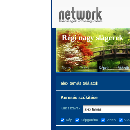
Régi nagy slágerek
Nyitó
Tagok
Képek
Videók
alex tamás találatok
Keresés szűkítése
Kulcsszavak:
Kép
Képgaléria
Videó
Vid