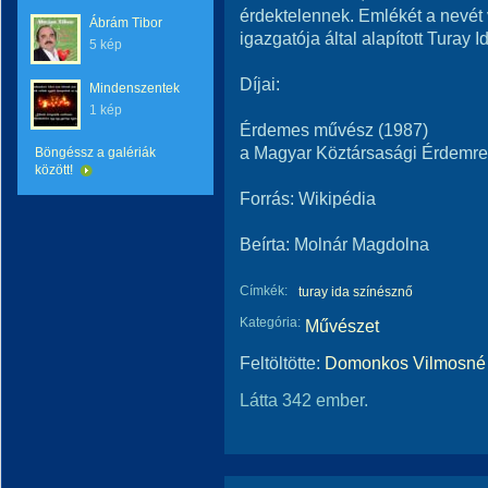
érdektelennek. Emlékét a nevét vi
Ábrám Tibor
igazgatója által alapított Turay I
5 kép
Díjai:
Mindenszentek
1 kép
Érdemes művész (1987)
a Magyar Köztársasági Érdemren
Böngéssz a galériák
között!
Forrás: Wikipédia
Beírta: Molnár Magdolna
Címkék:
turay ida színésznő
Kategória:
Művészet
Feltöltötte:
Domonkos Vilmosné 
Látta 342 ember.