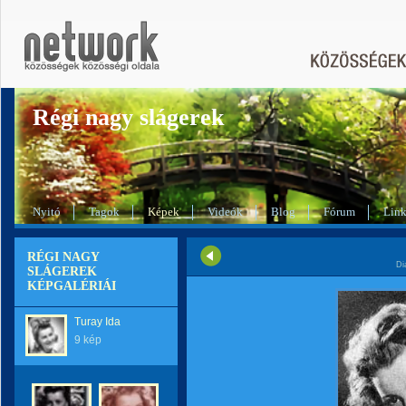
Régi nagy slágerek
Nyitó
Tagok
Képek
Videók
Blog
Fórum
Lin
RÉGI NAGY
Di
SLÁGEREK
KÉPGALÉRIÁI
Turay Ida
9 kép