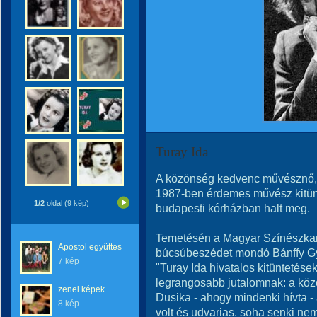
Turay Ida
A közönség kedvenc művésznő, a
1987-ben érdemes művész kitünte
1/2
oldal (9 kép)
budapesti kórházban halt meg.
Temetésén a Magyar Színészka
Apostol együttes
búcsúbeszédet mondó Bánffy Gyö
7 kép
"Turay Ida hivatalos kitüntetése
legrangosabb jutalomnak: a köz
zenei képek
Dusika - ahogy mindenki hívta 
8 kép
volt és udvarias, soha senki ne