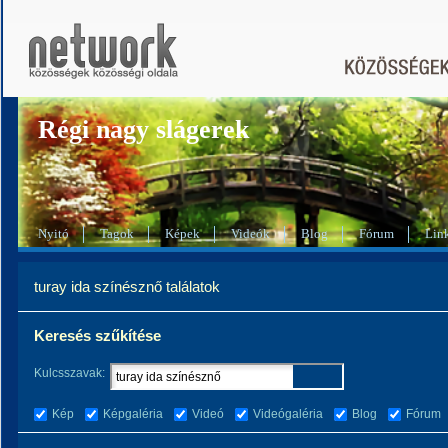
Régi nagy slágerek
Nyitó
Tagok
Képek
Videók
Blog
Fórum
Lin
turay ida színésznő találatok
Keresés szűkítése
Kulcsszavak:
Kép
Képgaléria
Videó
Videógaléria
Blog
Fórum