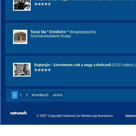
Turay Ida * Emlékére *
(blogbejegyzés)
Színművészetünk Klubja
Bojtorján - Szerelmem volt a nagy színésznő
03:32 (videó)
,
1
2
3
következő
utolsó
© 2007 Copyright Network.hu Minden jog fenntartva.
Impre