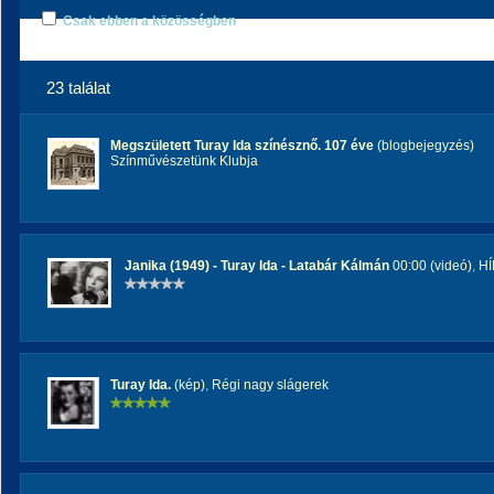
Csak ebben a közösségben
23 találat
Megszületett Turay Ida színésznő. 107 éve
(blogbejegyzés)
Színművészetünk Klubja
Janika (1949) - Turay Ida - Latabár Kálmán
00:00 (videó)
,
H
Turay Ida.
(kép)
,
Régi nagy slágerek