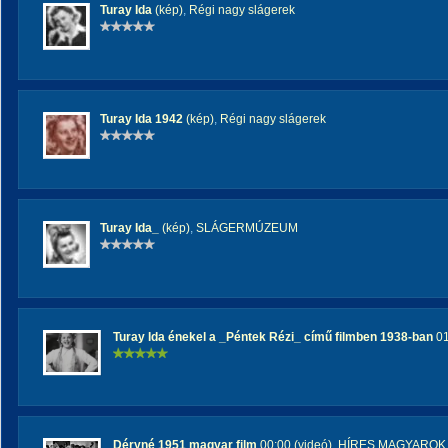
Turay Ida
(kép)
,
Régi nagy slágerek
Turay Ida 1942
(kép)
,
Régi nagy slágerek
Turay Ida_
(kép)
,
SLÁGERMÚZEUM
Turay Ida énekel a _Péntek Rézi_ című filmben 1938-ban
01
Déryné 1951 magyar film
00:00 (videó)
,
HÍRES MAGYAROK