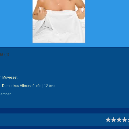
it (4)
:
Művészet
e:
Domonkos Vilmosné Irén
|
12 éve
 ember.
!