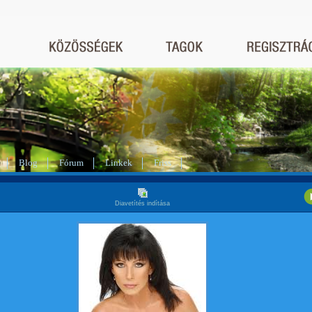
Blog
Fórum
Linkek
Friss
Diavetítés indítása