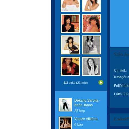
Szűcs Jud
Címkék:
Kategória
1/3
oldal (23 kép)
Feltöltött
Látta 809
Dékány Sarolta -
Koós János
25 kép
Vincze Viktória
Értékeld
6 kép