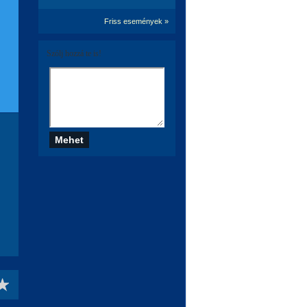
Friss események »
Szólj hozzá te is!