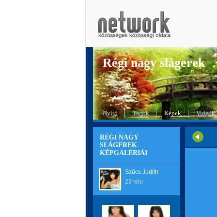
Régi nagy slágerek
Nyitó
Tagok
Képek
Videók
RÉGI NAGY
SLÁGEREK
KÉPGALÉRIÁI
Szűcs Judith
23 kép