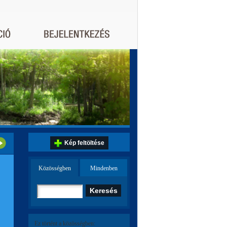
Kép feltöltése
Közösségben
Mindenben
Ez történt a közösségben: