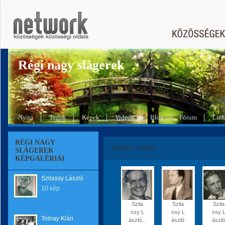
Régi nagy slágerek
Nyitó
Tagok
Képek
Videók
Blog
Fórum
Lin
RÉGI NAGY
Szilassy László
SLÁGEREK
KÉPGALÉRIÁI
Szilassy László
10 kép
Szila
Szila
Szila
ssy L
ssy L
ssy 
Tolnay Klári
ászló...
ászló
ászló