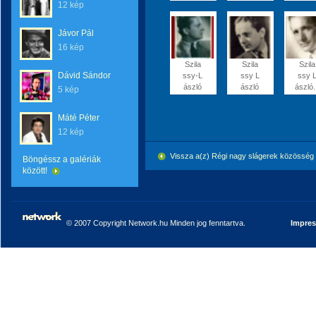
12 kép
Jávor Pál
16 kép
Szila
Szila
Szila
Dávid Sándor
ssy-L
ssy L
ssy 
ászló
ászló
ászló.
5 kép
Máté Péter
12 kép
Vissza a(z) Régi nagy slágerek közössé
Böngéssz a galériák
között!
© 2007 Copyright Network.hu Minden jog fenntartva.
Impre