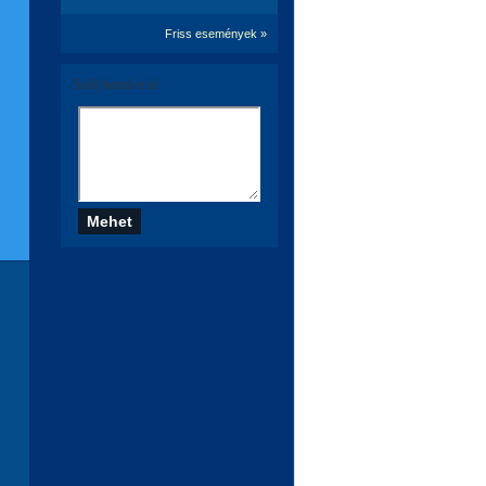
Friss események »
Szólj hozzá te is!