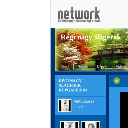
Régi nagy slágerek
Nyitó
Tagok
Képek
Videók
RÉGI NAGY
SLÁGEREK
KÉPGALÉRIÁI
Pálffy Zsuzsa
10 kép