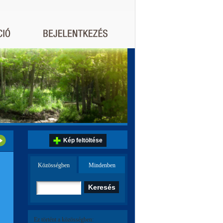
Kép feltöltése
Közösségben
Mindenben
Ez történt a közösségben: