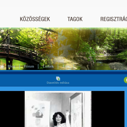
Blog
Fórum
Linkek
Friss
Diavetítés indítása