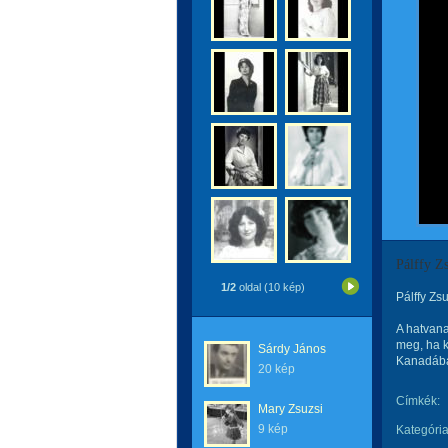
Pálffy Z
1/2
oldal (10 kép)
Pálffy Zs
A hatvana
meg, ha k
Sárdy János
Kanadába
20 kép
Címkék:
Mary Zsuzsi
9 kép
Kategória