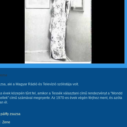
suzsa
uzsa, aki a Magyar Rádió és Televízió szólistája volt.
s évek közepén tűnt fel, amikor a Tessék választani című rendezvényt a "Mondd
ellek" című számával megnyerte. Az 1970-es évek végén férjhez ment, és azóta
n él.
pálffy zsuzsa
:
Zene