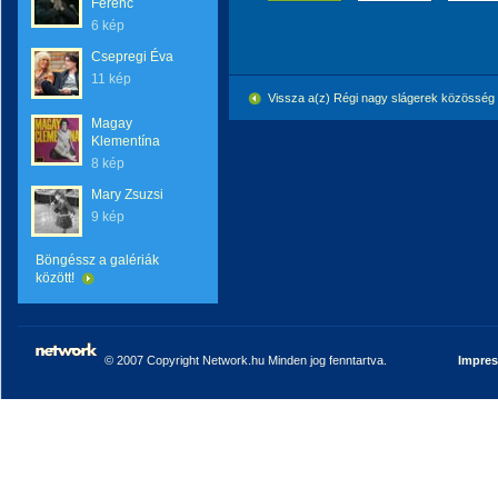
Ferenc
6 kép
Csepregi Éva
11 kép
Vissza a(z) Régi nagy slágerek közössé
Magay
Klementína
8 kép
Mary Zsuzsi
9 kép
Böngéssz a galériák
között!
© 2007 Copyright Network.hu Minden jog fenntartva.
Impre