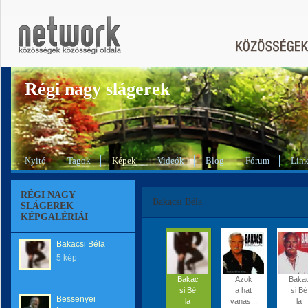
Régi nagy slágerek
Nyitó
Tagok
Képek
Videók
Blog
Fórum
Lin
RÉGI NAGY
Bakacsi Béla
SLÁGEREK
KÉPGALÉRIÁI
Bakacsi Béla
5 kép
Bakac
Azok
Baka
si Bé
a hat
si Bé
Bessenyei
la
vanas...
la