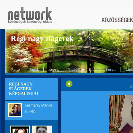
Régi nagy slágerek
Nyitó
Tagok
Képek
Videók
Blog
Fórum
Lin
RÉGI NAGY
Di
SLÁGEREK
KÉPGALÉRIÁI
Késmárky Marika
10 kép