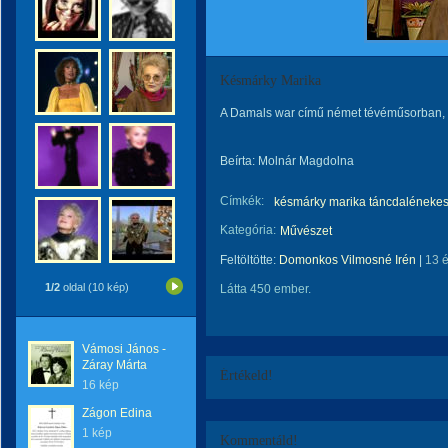
Késmárky Marika
A Damals war című német tévéműsorban,
Beírta: Molnár Magdolna
Címkék:
késmárky marika táncdaléneke
Kategória:
Művészet
Feltöltötte:
Domonkos Vilmosné Irén
|
13 
1/2
oldal (10 kép)
Látta 450 ember.
Vámosi János -
Záray Márta
Értékeld!
16 kép
Zágon Edina
1 kép
Kommentáld!