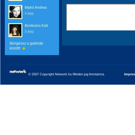
Mahó Andrea
4 kép
Bontovics Kati
5 kép
Böngéssz a galériák
között!
© 2007 Copyright Network.hu Minden jog fenntartva.
Impre