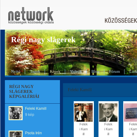
Régi nagy slágerek
Nyitó
Tagok
Képek
Videók
Blog
Fórum
Lin
RÉGI NAGY
Feleki Kamill
SLÁGEREK
KÉPGALÉRIÁI
Feleki Kamill
9 kép
Felek
Felek
Fele
i Kam
i Kam
i Ka
Psota Irén
ill
ill
ill