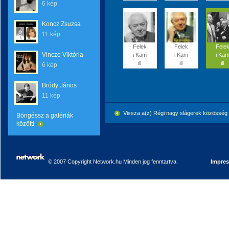
6 kép
Koncz Zsuzsa
11 kép
Felek
Felek
Fele
Vincze Viktória
i Kam
i Kam
i Ka
ill
ill
ill
6 kép
Bródy János
11 kép
Vissza a(z) Régi nagy slágerek közössé
Böngéssz a galériák
között!
© 2007 Copyright Network.hu Minden jog fenntartva.
Impre