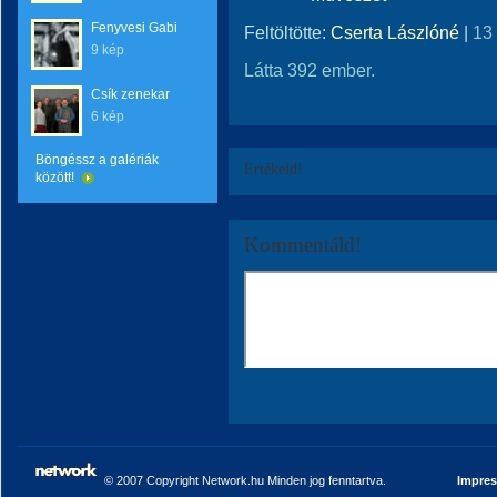
Fenyvesi Gabi
Feltöltötte:
Cserta Lászlóné
|
13
9 kép
Látta 392 ember.
Csík zenekar
6 kép
Böngéssz a galériák
Értékeld!
között!
Kommentáld!
© 2007 Copyright Network.hu Minden jog fenntartva.
Impre