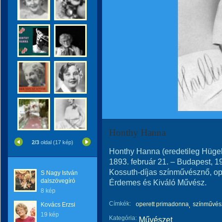
Honthy Hanna
2/3
oldal (17 kép)
Honthy Hanna (eredetileg Hügel
1893. február 21. – Budapest, 1
Kossuth-díjas színművésznő, op
S Nagy István
dalszövegíró
Érdemes és Kiváló Művész.
8 kép
Címkék:
operett primadonna
színművés
Kovács Erzsi
19 kép
Kategória:
Művészet