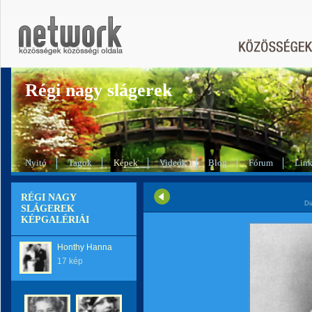
Régi nagy slágerek
Nyitó
Tagok
Képek
Videók
Blog
Fórum
Lin
RÉGI NAGY
Di
SLÁGEREK
KÉPGALÉRIÁI
Honthy Hanna
17 kép