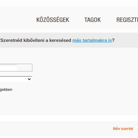
 Szeretnéd kibővíteni a keresésed
más tartalmakra is
?
égekben
Név szerint