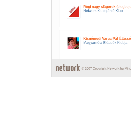
Régi nagy slágerek
(blogbej
Network Klubajánló Klub
Kisnémedi Varga Pál látássé
Magyarnóta Előadók Klubja
© 2007 Copyright Network.hu Minde