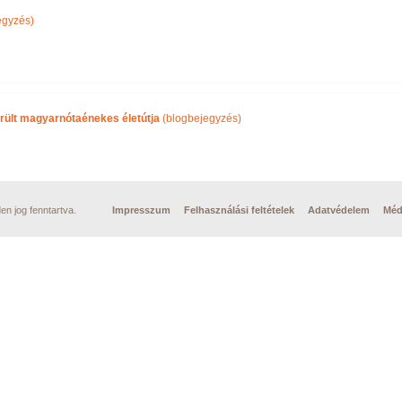
egyzés)
rült magyarnótaénekes életútja
(blogbejegyzés)
n jog fenntartva.
Impresszum
Felhasználási feltételek
Adatvédelem
Méd