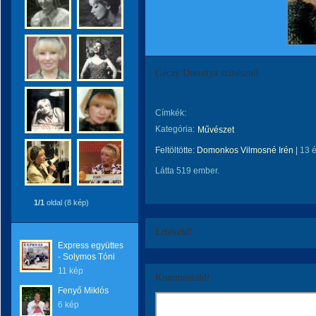
Géczy Dorottya színésznő
Címkék:
Kategória:
Művészet
Feltöltötte:
Domonkos Vilmosné Irén
|
13 
Látta 519 ember.
1/1
oldal (8 kép)
Értékeld!
Express együttes
- Solymos Tóni
11 kép
Kommentáld!
Fenyő Miklós
6 kép