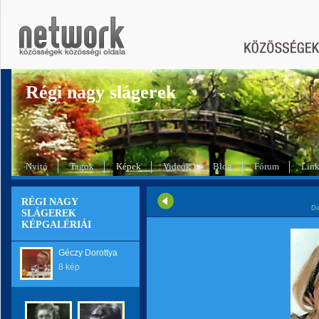
Régi nagy slágerek
Nyitó
Tagok
Képek
Videók
Blog
Fórum
Lin
RÉGI NAGY
Di
SLÁGEREK
KÉPGALÉRIÁI
Géczy Dorottya
8 kép