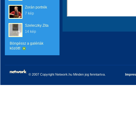
Zorán portrék
7 kép
Szeleczky Zita
14 kép
Böngéssz a galériák
között!
© 2007 Copyright Network.hu Minden jog fenntartva.
Impre