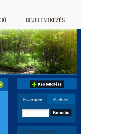
Kép feltöltése
Közösségben
Mindenben
Ez történt a közösségben: