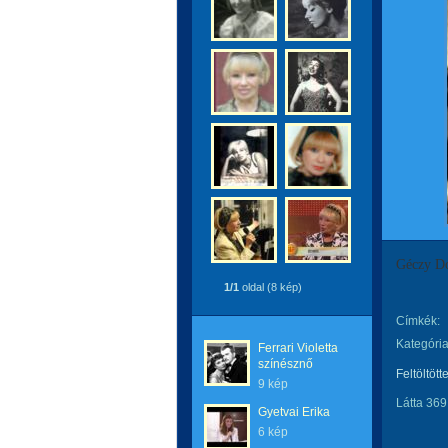
Géczy Do
1/1
oldal (8 kép)
Címkék:
Kategória
Ferrari Violetta
színésznő
Feltöltött
9 kép
Látta 369
Gyetvai Erika
6 kép