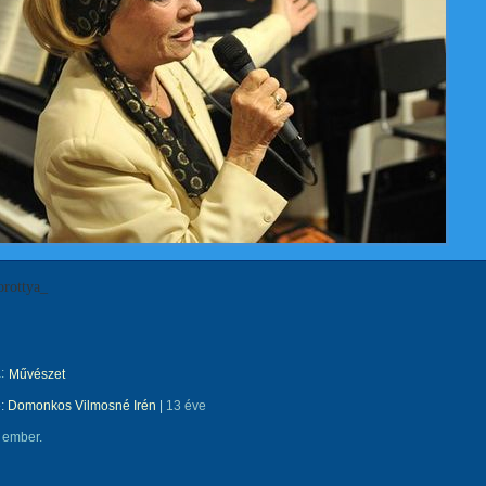
rottya_
:
Művészet
e:
Domonkos Vilmosné Irén
|
13 éve
 ember.