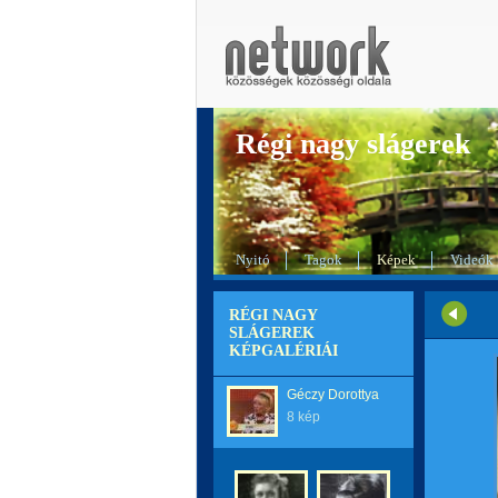
Régi nagy slágerek
Nyitó
Tagok
Képek
Videók
RÉGI NAGY
SLÁGEREK
KÉPGALÉRIÁI
Géczy Dorottya
8 kép