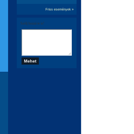
Friss események »
Szólj hozzá te is!