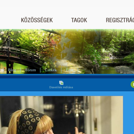
Blog
Fórum
Linkek
Friss
Diavetítés indítása