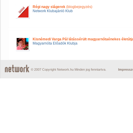
Régi nagy slágerek
(blogbejegyzés)
Network Klubajánló Klub
Kisnémedi Varga Pál látássérült magyarnótaénekes életútj
Magyarnóta Előadók Klubja
© 2007 Copyright Network.hu Minden jog fenntartva.
Impress