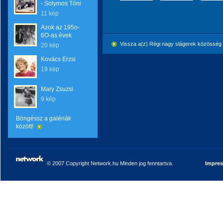
- Solymos Tóni
11 kép
Azok az 195o-
6O-as évek
Vissza a(z) Régi nagy slágerek közössé
20 kép
Kovács Erzsi
19 kép
Mary Zsuzsi
9 kép
Böngéssz a galériák
között!
© 2007 Copyright Network.hu Minden jog fenntartva.
Impre