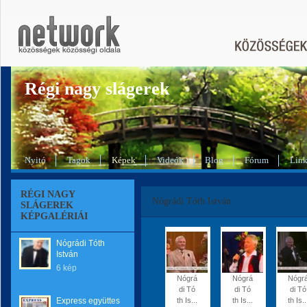
Régi nagy slágerek
Nyitó
Tagok
Képek
Videók
Blog
Fórum
Lin
RÉGI NAGY
Nógrádi Tóth István
SLÁGEREK
KÉPGALÉRIÁI
Nógrádi Tóth
István
6 kép
Nógrá
Nógrá
Nógr
di Tó
di Tó
di Tó
Express együttes
th Is...
th Is...
th Is..