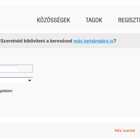
 Szeretnéd kibővíteni a keresésed
más tartalmakra is
?
égekben
Név szerint