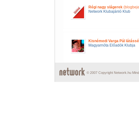
Régi nagy slágerek
(blogbej
Network Klubajánló Klub
Kisnémedi Varga Pál látássé
Magyarnóta Előadók Klubja
© 2007 Copyright Network.hu Minde