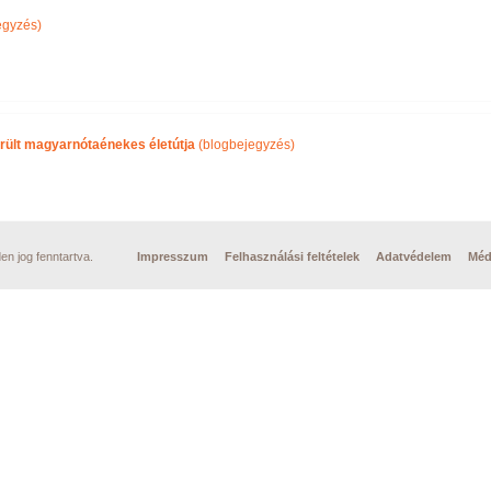
egyzés)
rült magyarnótaénekes életútja
(blogbejegyzés)
n jog fenntartva.
Impresszum
Felhasználási feltételek
Adatvédelem
Méd