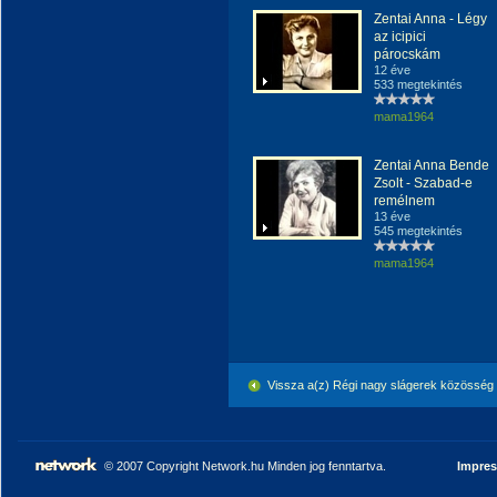
Zentai Anna - Légy
az icipici
párocskám
12 éve
533 megtekintés
mama1964
Zentai Anna Bende
Zsolt - Szabad-e
remélnem
13 éve
545 megtekintés
mama1964
Vissza a(z) Régi nagy slágerek közösség
© 2007 Copyright Network.hu Minden jog fenntartva.
Impre