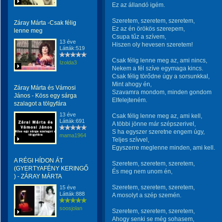
Ez az állandó igém.
Szeretem, szeretem, szeretem,
Záray Márta -Csak félig
Ez az én örökös szerepem,
lenne meg
Csupa tűz a szívem,
13 éve
Hiszen oly hevesen szeretem!
Látták:519
Csak félig lenne meg az, ami nincs,
Izolda3
Nekem a fél szíve egymaga kincs.
Csak félig törődne úgy a sorsunkkal,
Mint ahogy én,
Záray Márta és Vámosi
Szavamra mondom, minden gondom
János - Köss egy sárga
Elfelejteném.
szalagot a tölgyfára
13 éve
Csak félig lenne meg az, ami kell,
Látták:691
A többi jönne már szépszerivel,
S ha egyszer szeretne engem úgy,
mama1964
Teljes szívvel,
Egyszerre meglenne minden, ami kell.
A RÉGI HÍDON ÁT
Szeretem, szeretem, szeretem,
(GYERTYAFÉNY KERINGŐ
És meg nem unom én,
) - ZÁRAY MÁRTA
Szeretem, szeretem, szeretem,
15 éve
Látták:888
A mosolyt a szép szemén.
soosjolan
Szeretem, szeretem, szeretem,
Ahogy senki se még sohasem,