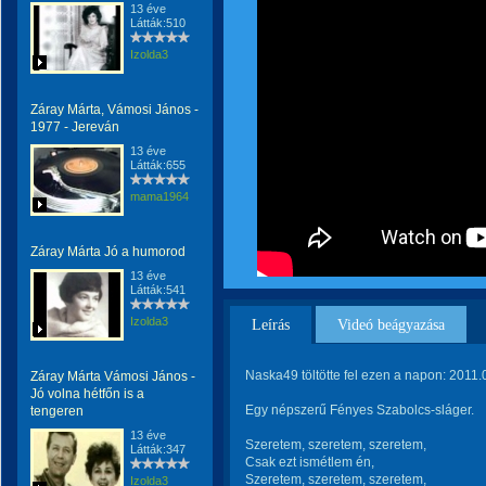
13 éve
Látták:510
Izolda3
Záray Márta, Vámosi János -
1977 - Jereván
13 éve
Látták:655
mama1964
Záray Márta Jó a humorod
13 éve
Látták:541
Izolda3
Leírás
Videó beágyazása
Naska49 töltötte fel ezen a napon: 2011.
Záray Márta Vámosi János -
Jó volna hétfőn is a
Egy népszerű Fényes Szabolcs-sláger.
tengeren
13 éve
Szeretem, szeretem, szeretem,
Látták:347
Csak ezt ismétlem én,
Szeretem, szeretem, szeretem,
Izolda3