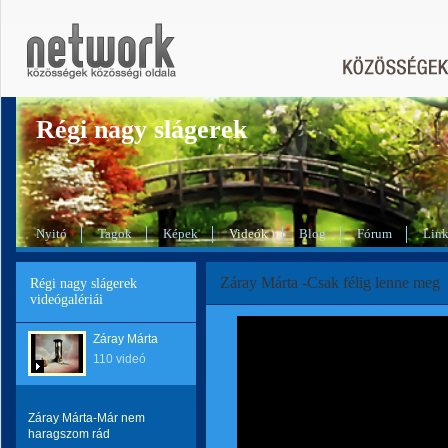
Régi nagy slágerek
Nyitó
Tagok
Képek
Videók
Blog
Fórum
Lin
Záray Márta -Csak félig lenne meg
Régi nagy slágerek
videógalériái
Záray Márta
110 videó
Záray Márta-Már nem
haragszom rád