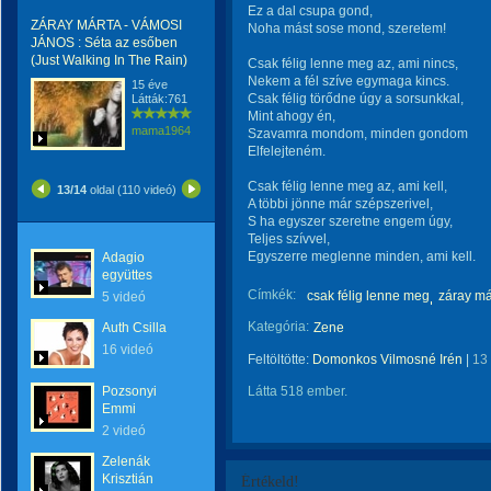
Ez a dal csupa gond,
ZÁRAY MÁRTA - VÁMOSI
Noha mást sose mond, szeretem!
JÁNOS : Séta az esőben
(Just Walking In The Rain)
Csak félig lenne meg az, ami nincs,
Nekem a fél szíve egymaga kincs.
15 éve
Csak félig törődne úgy a sorsunkkal,
Látták:761
Mint ahogy én,
mama1964
Szavamra mondom, minden gondom
Elfelejteném.
Csak félig lenne meg az, ami kell,
13/14
oldal (110 videó)
A többi jönne már szépszerivel,
S ha egyszer szeretne engem úgy,
Teljes szívvel,
Egyszerre meglenne minden, ami kell.
Adagio
együttes
Címkék:
csak félig lenne meg
záray má
5 videó
Kategória:
Auth Csilla
Zene
16 videó
Feltöltötte:
Domonkos Vilmosné Irén
|
13
Pozsonyi
Látta 518 ember.
Emmi
2 videó
Zelenák
Krisztián
Értékeld!