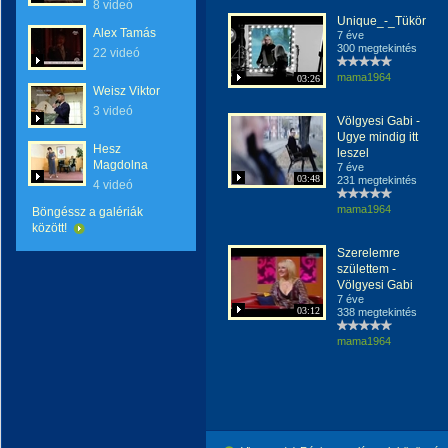
8 videó
Unique_-_Tükör
Alex Tamás
7 éve
300 megtekintés
22 videó
mama1964
03:26
Weisz Viktor
3 videó
Völgyesi Gabi -
Ugye mindig itt
Hesz
leszel
Magdolna
7 éve
03:48
231 megtekintés
4 videó
mama1964
Böngéssz a galériák
között!
Szerelemre
születtem -
Völgyesi Gabi
7 éve
03:12
338 megtekintés
mama1964