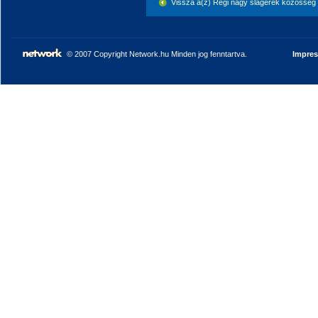
Vissza a(z) Régi nagy slágerek közösség
© 2007 Copyright Network.hu Minden jog fenntartva.
Impre