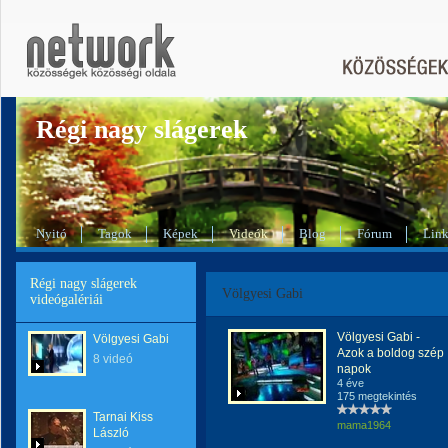
Régi nagy slágerek
Nyitó
Tagok
Képek
Videók
Blog
Fórum
Lin
Régi nagy slágerek
Völgyesi Gabi
videógalériái
Völgyesi Gabi -
Völgyesi Gabi
Azok a boldog szép
8 videó
napok
4 éve
175 megtekintés
Tarnai Kiss
mama1964
László