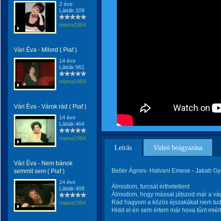
2 éve
Látták:109
mama1964
Vári Éva - Milord ( Piaf )
14 éve
Látták:961
mama1964
Vári Éva - Várok rád ( Piaf )
14 éve
Látták:464
mama1964
Leírás
Videó beágyazása
Vári Éva - Nem bánok
Bellér Ágnes- Hatvani Emese - Jakab Gy
semmit sem ( Piaf )
14 éve
Álmodom, furcsát érthetetlent
Látták:409
Álmodom, hogy mással játszod már a vág
Rád hagyom a közös éjszakákat nem tu
mama1964
Hidd el én sem értem már hova tűnt miér