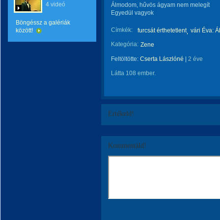
4 videó
Álmodom, hűvös ágyam nem melegít
Egyedül vagyok
Böngéssz a galériák
Címkék:
között!
furcsát érthetetlent
vári Éva: 
Kategória:
Zene
Feltöltötte:
Cserta Lászlóné
|
2 éve
Látta 108 ember.
Értékeld!
Kommentáld!