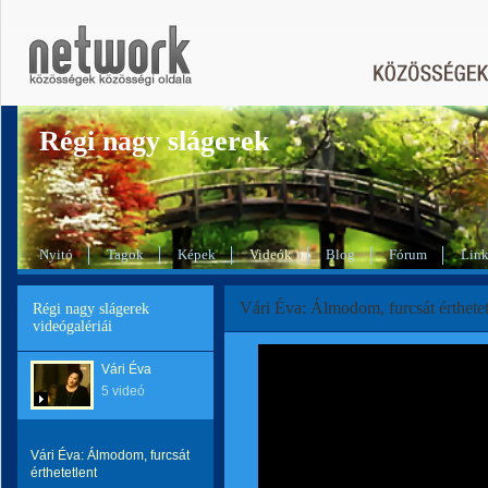
Régi nagy slágerek
Nyitó
Tagok
Képek
Videók
Blog
Fórum
Lin
Vári Éva: Álmodom, furcsát érthetet
Régi nagy slágerek
videógalériái
Vári Éva
5 videó
Vári Éva: Álmodom, furcsát
érthetetlent