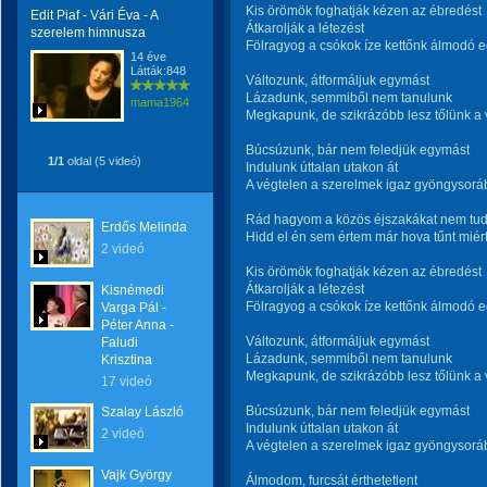
Kis örömök foghatják kézen az ébredést
Edit Piaf - Vári Éva - A
Átkarolják a létezést
szerelem himnusza
Fölragyog a csókok íze kettőnk álmodó 
14 éve
Látták:848
Változunk, átformáljuk egymást
Lázadunk, semmiből nem tanulunk
mama1964
Megkapunk, de szikrázóbb lesz tőlünk a 
Búcsúzunk, bár nem feledjük egymást
1/1
oldal (5 videó)
Indulunk úttalan utakon át
A végtelen a szerelmek igaz gyöngysoráb
Rád hagyom a közös éjszakákat nem tu
Erdős Melinda
Hidd el én sem értem már hova tűnt miér
2 videó
Kis örömök foghatják kézen az ébredést
Átkarolják a létezést
Kisnémedi
Fölragyog a csókok íze kettőnk álmodó 
Varga Pál -
Péter Anna -
Változunk, átformáljuk egymást
Faludi
Lázadunk, semmiből nem tanulunk
Krisztina
Megkapunk, de szikrázóbb lesz tőlünk a 
17 videó
Búcsúzunk, bár nem feledjük egymást
Szalay László
Indulunk úttalan utakon át
2 videó
A végtelen a szerelmek igaz gyöngysoráb
Vajk György
Álmodom, furcsát érthetetlent