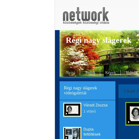
Régi nagy slágerek
Nyitó
Tagok
Képek
Videók
Régi nagy slágerek
Váradi Z
videógalériái
Váradi Zsuzsa
1 videó
Dupla
feltöltések