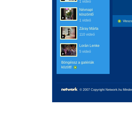
1 videó
Névnapi
köszöntő
1 videó
Vissza
Záray Márta
110 videó
Lorán Lenke
5 videó
Böngéssz a galériák
között!
© 2007 Copyright Network.hu Minden 