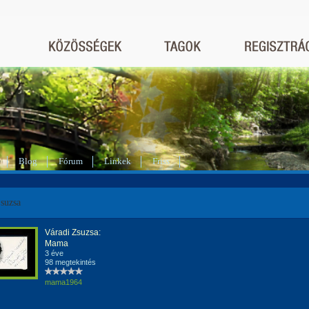
Blog
Fórum
Linkek
Friss
suzsa
Váradi Zsuzsa:
Mama
3 éve
98 megtekintés
mama1964