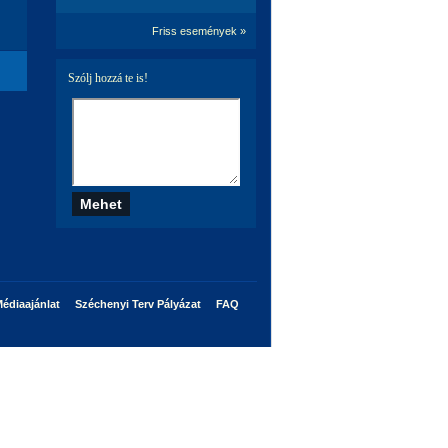
Friss események »
Szólj hozzá te is!
édiaajánlat
Széchenyi Terv Pályázat
FAQ