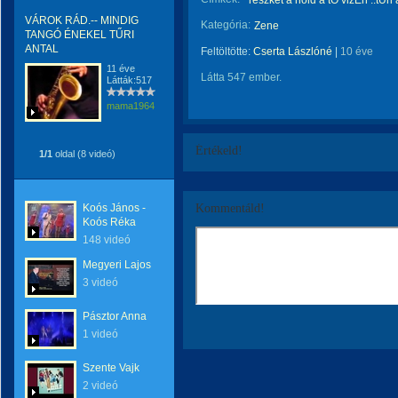
reszket a hold a tÓ vizÉn ::tŰri
VÁROK RÁD.-- MINDIG
Kategória:
Zene
TANGÓ ÉNEKEL TŰRI
ANTAL
Feltöltötte:
Cserta Lászlóné
|
10 éve
11 éve
Látta 547 ember.
Látták:517
mama1964
Értékeld!
1/1
oldal (8 videó)
Koós János -
Kommentáld!
Koós Réka
148 videó
Megyeri Lajos
3 videó
Pásztor Anna
1 videó
Szente Vajk
2 videó