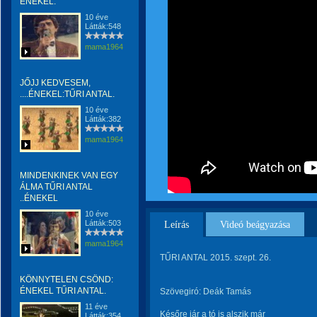
ÉNEKEL.
10 éve
Látták:548
mama1964
JŐJJ KEDVESEM,
....ÉNEKEL:TŰRI ANTAL.
10 éve
Látták:382
mama1964
MINDENKINEK VAN EGY
ÁLMA TŰRI ANTAL
..ÉNEKEL
10 éve
Látták:503
Leírás
Videó beágyazása
mama1964
TŰRI ANTAL 2015. szept. 26.
KÖNNYTELEN CSÖND:
ÉNEKEL TŰRI ANTAL.
Szövegiró: Deák Tamás
11 éve
Későre jár a tó is alszik már
Látták:354