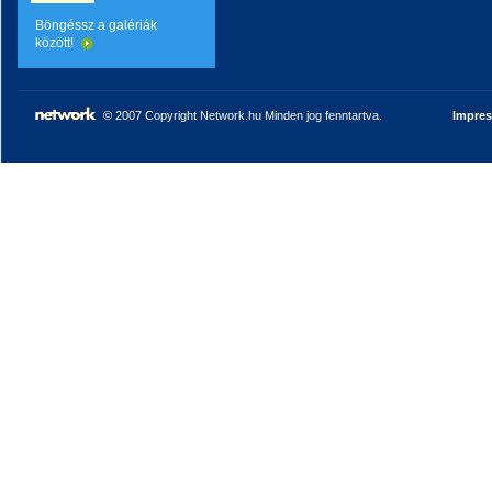
Böngéssz a galériák
között!
© 2007 Copyright Network.hu Minden jog fenntartva.
Impre