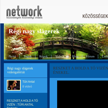
Régi nagy slágerek
Nyitó
Tagok
Képek
Videók
Blog
Fórum
Lin
RESZKET A HOLD A TÓ VIZÉN
Régi nagy slágerek
videógalériái
ÉNEKEL.
Tűri Antal
8 videó
RESZKET A HOLD A TÓ
VIZÉN ::TŰRI ANTAL