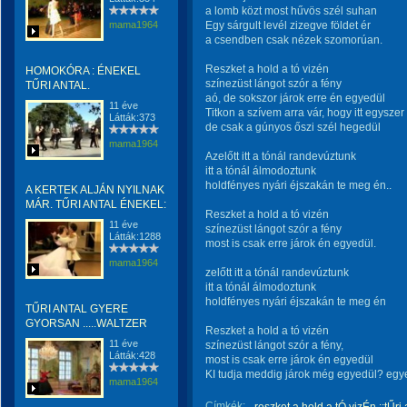
a lomb közt most hűvös szél suhan
mama1964
Egy sárgult levél zizegve földet ér
a csendben csak nézek szomorúan.
Reszket a hold a tó vizén
HOMOKÓRA : ÉNEKEL
színezüst lángot szór a fény
TŰRI ANTAL.
aó, de sokszor járok erre én egyedül
11 éve
Titkon a szívem arra vár, hogy itt egyszer 
Látták:373
de csak a gúnyos őszi szél hegedül
mama1964
Azelőtt itt a tónál randevúztunk
itt a tónál álmodoztunk
holdfényes nyári éjszakán te meg én..
A KERTEK ALJÁN NYILNAK
MÁR. TŰRI ANTAL ÉNEKEL:
Reszket a hold a tó vizén
11 éve
színezüst lángot szór a fény
Látták:1288
most is csak erre járok én egyedül.
mama1964
zelőtt itt a tónál randevúztunk
itt a tónál álmodoztunk
holdfényes nyári éjszakán te meg én
TŰRI ANTAL GYERE
GYORSAN .....WALTZER
Reszket a hold a tó vizén
11 éve
színezüst lángot szór a fény,
Látták:428
most is csak erre járok én egyedül
KI tudja meddig járok még egyedül? egye
mama1964
Címkék: