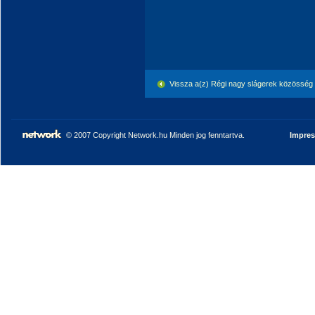
Vissza a(z) Régi nagy slágerek közösség
© 2007 Copyright Network.hu Minden jog fenntartva.
Impre