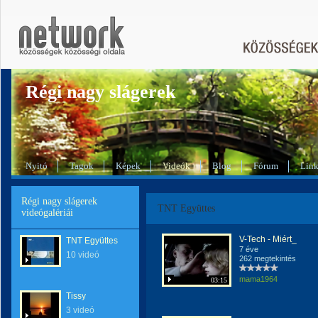
Régi nagy slágerek
Nyitó
Tagok
Képek
Videók
Blog
Fórum
Lin
Régi nagy slágerek
TNT Együttes
videógalériái
V-Tech - Miért_
TNT Együttes
7 éve
10 videó
262 megtekintés
mama1964
03:15
Tissy
3 videó