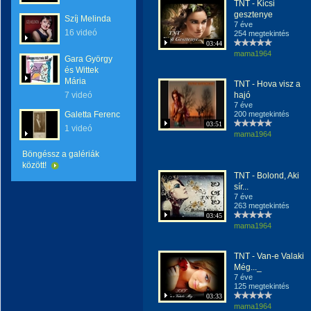
TNT - Kicsi
gesztenye
Szíj Melinda
7 éve
16 videó
254 megtekintés
03:44
mama1964
Gara György
és Wittek
Mária
TNT - Hova visz a
7 videó
hajó
7 éve
Galetta Ferenc
200 megtekintés
03:51
1 videó
mama1964
Böngéssz a galériák
között!
TNT - Bolond, Aki
sír...
7 éve
263 megtekintés
03:45
mama1964
TNT - Van-e Valaki
Még..._
7 éve
125 megtekintés
03:33
mama1964