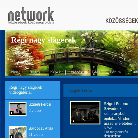
Régi nagy slágerek
Nyitó
Tagok
Képek
Videók
Blog
Fórum
Lin
Régi nagy slágerek
Szigeti Fercsi
videógalériái
Szigeti Ferenc
Szigeti Fercsi
Szívednek
2 videó
szinaranyból
épitek... Minden
asszony életében...
3 éve
Bardóczy Attila
118 megtekintés
11 videó