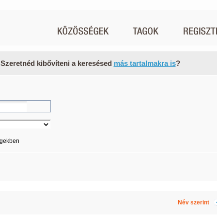
 Szeretnéd kibővíteni a keresésed
más tartalmakra is
?
égekben
Név szerint