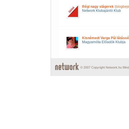
Régi nagy slágerek
(blogbej
Network Klubajánló Klub
Kisnémedi Varga Pál látássé
Magyarnóta Előadók Klubja
© 2007 Copyright Network.hu Minde