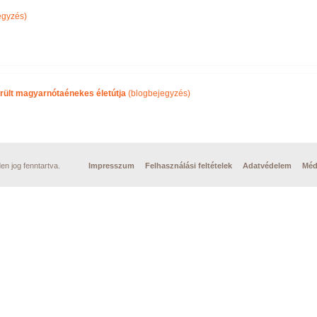
egyzés)
rült magyarnótaénekes életútja
(blogbejegyzés)
n jog fenntartva.
Impresszum
Felhasználási feltételek
Adatvédelem
Méd