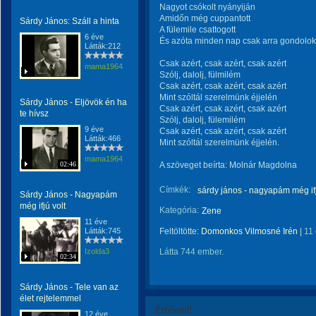
Nagyot csókolt nyányiján
Amidőn még cuppantott
Sárdy János: Száll a hinta
A fülemile csattogott
6 éve
És azóta minden nap csak arra gondolok
Látták:212
Csak azért, csak azért, csak azért
mama1964
Szólj, dalolj, fülmilém
Csak azért, csak azért, csak azért
Mint szóltál szerelmünk éjjelén
Sárdy János - Eljövök én ha
Csak azért, csak azért, csak azért
te hívsz
Szólj, dalolj, fülemilém
9 éve
Csak azért, csak azért, csak azért
Látták:466
Mint szóltál szerelmünk éjjelén.
mama1964
02:46
A szöveget beírta: Molnár Magdolna
Címkék:
sárdy jános - nagyapám még ifj
Sárdy János - Nagyapám
még ifjú volt
Kategória:
Zene
11 éve
Látták:745
Feltöltötte:
Domonkos Vilmosné Irén
|
11
Izolda3
Látta 744 ember.
02:34
Sárdy János - Tele van az
élet rejtelemmel
Értékeld!
12 éve