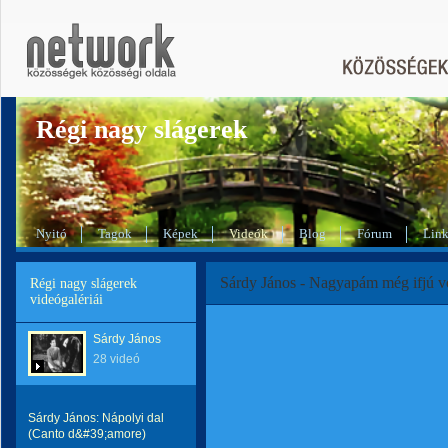
Régi nagy slágerek
Nyitó
Tagok
Képek
Videók
Blog
Fórum
Lin
Sárdy János - Nagyapám még ifjú v
Régi nagy slágerek
videógalériái
Sárdy János
28 videó
Sárdy János: Nápolyi dal
(Canto d&#39;amore)