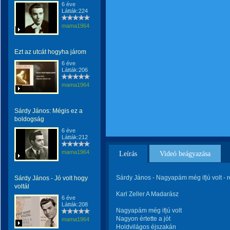
6 éve
Látták:224
mama1964
Ezt az utcát hogyha járom
6 éve
Látták:206
mama1964
Sárdy János: Mégis ez a
boldogság
6 éve
Látták:212
mama1964
Leírás
Videó beágyazása
Sárdy János - Nagyapám még ifjú volt - r
Sárdy János - Jó volt hogy
voltál
Karl Zeller A Madarász
6 éve
Látták:208
Nagyapám még ifjú volt
Nagyon értette a jót
mama1964
Holdvilágos éjszakán