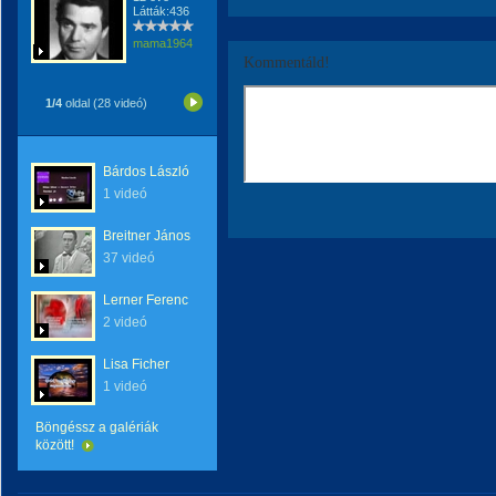
Látták:436
mama1964
Kommentáld!
1/4
oldal (28 videó)
Bárdos László
1 videó
Breitner János
37 videó
Lerner Ferenc
2 videó
Lisa Ficher
1 videó
Böngéssz a galériák
között!