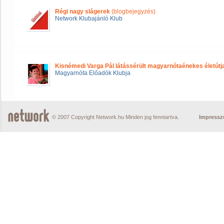
Régi nagy slágerek
(blogbejegyzés)
Network Klubajánló Klub
Kisnémedi Varga Pál látássérült magyarnótaénekes életútj
Magyarnóta Előadók Klubja
© 2007 Copyright Network.hu Minden jog fenntartva.
Impress