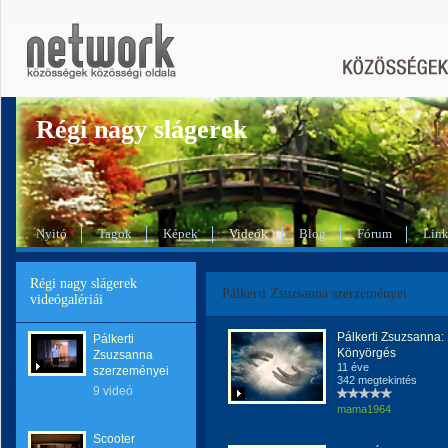
Régi nagy slágerek
Nyitó
Tagok
Képek
Videók
Blog
Fórum
Lin
Régi nagy slágerek
Pálkerti Zsuzsanna szerzeményei
videógalériái
Pálkerti Zsuzsanna:
Pálkerti
Könyörgés
Zsuzsanna
11 éve
szerzeményei
342 megtekintés
9 videó
mama1964
Scooter