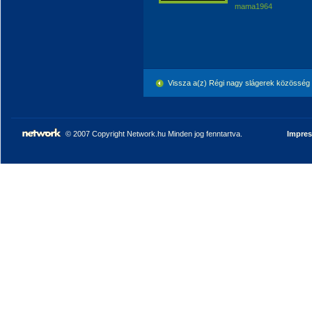
mama1964
Vissza a(z) Régi nagy slágerek közösség
© 2007 Copyright Network.hu Minden jog fenntartva.
Impre