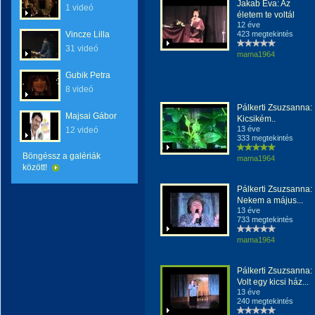
Jakab Éva: Az
1 videó
életem te voltál
12 éve
Vincze Lilla
423 megtekintés
31 videó
mama1964
Gubik Petra
8 videó
Pálkerti Zsuzsanna:
Majsai Gábor
Kicsikém..
13 éve
12 videó
333 megtekintés
Böngéssz a galériák
mama1964
között!
Pálkerti Zsuzsanna:
Nekem a május...
13 éve
733 megtekintés
mama1964
Pálkerti Zsuzsanna:
Volt egy kicsi ház...
13 éve
240 megtekintés