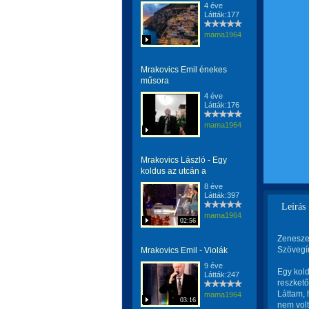
4 éve
Látták:177
mama1964
Mrakovics Emil énekes
műsora
4 éve
Látták:176
mama1964
Mrakovics László - Egy
koldus az utcán a
8 éve
Látták:397
Leírás
mama1964
02:56
Zenesze
Szövegí
Mrakovics Emil - Violák
9 éve
Egy kold
Látták:247
reszkető
Láttam, 
mama1964
03:16
nem volt