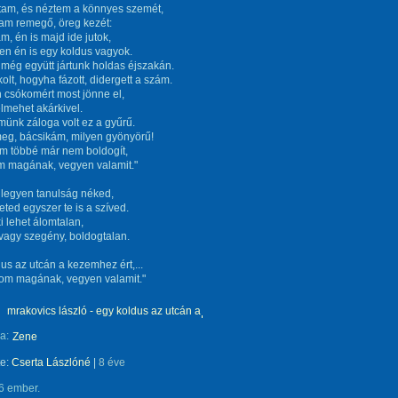
tam, és néztem a könnyes szemét,
am remegő, öreg kezét:
m, én is majd ide jutok,
n én is egy koldus vagyok.
még együtt jártunk holdas éjszakán.
lt, hogyha fázott, didergett a szám.
 csókomért most jönne el,
lmehet akárkivel.
münk záloga volt ez a gyűrű.
eg, bácsikám, milyen gyönyörű!
m többé már nem boldogít,
 magának, vegyen valamit."
 legyen tanulság néked,
eted egyszer te is a szíved.
 lehet álomtalan,
vagy szegény, boldogtalan.
us az utcán a kezemhez ért,...
dom magának, vegyen valamit."
mrakovics lászló - egy koldus az utcán a
a:
Zene
te:
Cserta Lászlóné
|
8 éve
6 ember.