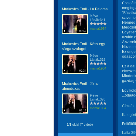
Csak áll
megfogt
Mrakovics Emil - La Paloma
"Bácsiká
9 éve
szívembe
Látták:341
Nemrég 
Megcsóko
mama1964
03:57
Egyetlen
azután e
A szerel
Mrakovics Emil - Köss egy
Nézze m
sárga szalagot
Ez enge
9 éve
odaadom
Látták:318
Ez a dal
mama1964
02:34
elveszth
Mindenki
gazdag 
Mrakovics Emil - Jó az
álmodozás
Egy kold
...odaa
9 éve
Látták:376
Címkék:
mama1964
03:16
Kategóri
Feltöltöt
1/1
oldal (7 videó)
Látta 39