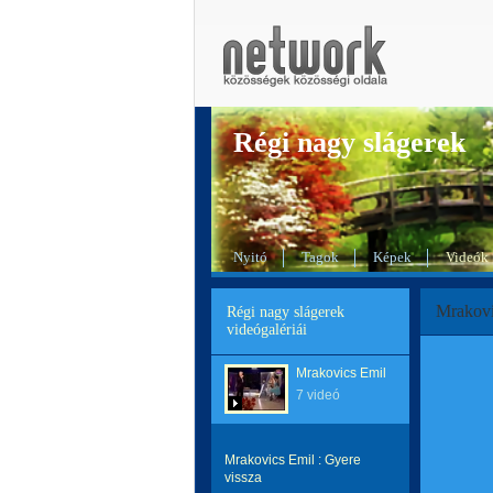
Régi nagy slágerek
Nyitó
Tagok
Képek
Videók
Mrakovi
Régi nagy slágerek
videógalériái
Mrakovics Emil
7 videó
Mrakovics Emil : Gyere
vissza