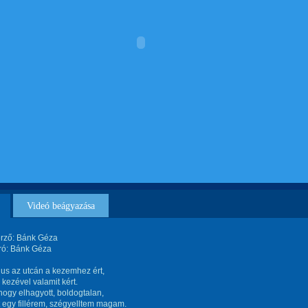
Videó beágyazása
rző: Bánk Géza
ró: Bánk Géza
us az utcán a kezemhez ért,
 kezével valamit kért.
hogy elhagyott, boldogtalan,
 egy fillérem, szégyelltem magam.