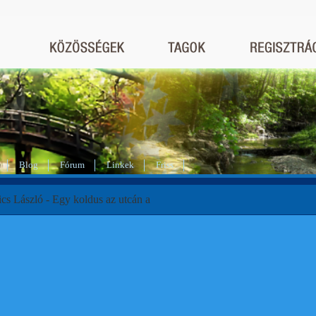
Blog
Fórum
Linkek
Friss
cs László - Egy koldus az utcán a