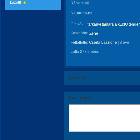
között!
Ránk talál!
Na-na-na-na...
Címkék:
tarkanyi tamara a kÉklÖ tenge
Kategória:
Zene
Feltöltötte:
Cserta Lászlóné
|
8 éve
Látta 277 ember.
Értékeld!
Kommentáld!