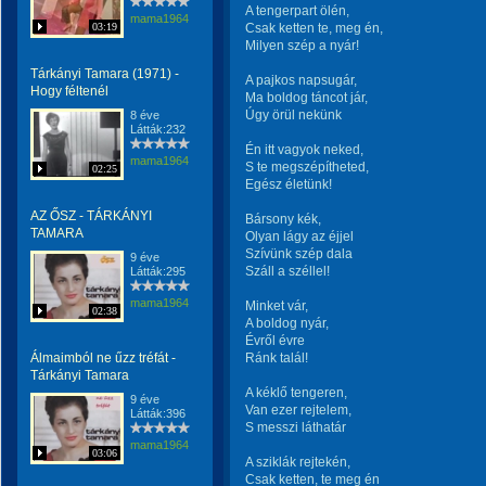
A tengerpart ölén,
mama1964
03:19
Csak ketten te, meg én,
Milyen szép a nyár!
Tárkányi Tamara (1971) -
A pajkos napsugár,
Hogy féltenél
Ma boldog táncot jár,
Úgy örül nekünk
8 éve
Látták:232
Én itt vagyok neked,
mama1964
S te megszépítheted,
02:25
Egész életünk!
AZ ŐSZ - TÁRKÁNYI
Bársony kék,
TAMARA
Olyan lágy az éjjel
Szívünk szép dala
9 éve
Száll a széllel!
Látták:295
mama1964
Minket vár,
02:38
A boldog nyár,
Évről évre
Álmaimból ne űzz tréfát -
Ránk talál!
Tárkányi Tamara
A kéklő tengeren,
9 éve
Van ezer rejtelem,
Látták:396
S messzi láthatár
mama1964
03:06
A sziklák rejtekén,
Csak ketten, te meg én