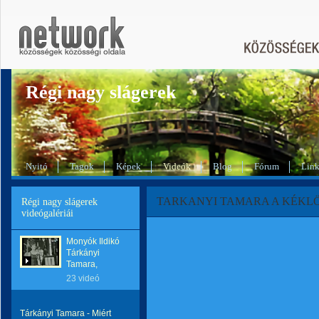
Régi nagy slágerek
Nyitó
Tagok
Képek
Videók
Blog
Fórum
Lin
TARKANYI TAMARA A KÉKL
Régi nagy slágerek
videógalériái
Monyók Ildikó
Tárkányi
Tamara,
23 videó
Tárkányi Tamara - Miért