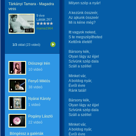
Milyen szép a nyár!
Tárkányi Tamara - Magadra
vess
A kezünk összeér,
9 éve
Az ajkunk összeér
Látták:267
Mi is kéne még?
mama1964
02:37
Itt vagyok neked,
S te megszépítheted
Kettőnk életét!
1/3
oldal (23 videó)
Bársony kék,
Olyan lágy az éjjel
Szívünk szép dala
Diószegi Irén
Száll a széllel
10 videó
Minket vár,
A boldog nyár,
Fenyő Miklós
Évről évre
38 videó
Ránk talál!
Nyárai Károly
Bársony kék,
1 videó
Olyan lágy az éjjel
Szívünk szép dala
Száll a széllel
Pogány László
22 videó
Minket vár,
A boldog nyár,
Böngéssz a galériák
Évről évre