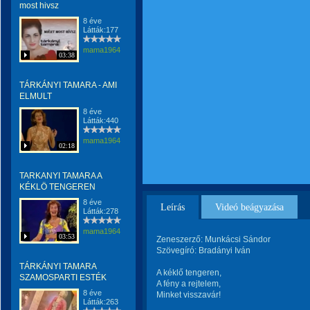
most hivsz
8 éve
Látták:177
mama1964
03:38
TÁRKÁNYI TAMARA - AMI
ELMULT
8 éve
Látták:440
mama1964
02:18
TARKANYI TAMARA A
KÉKLÖ TENGEREN
8 éve
Leírás
Videó beágyazása
Látták:278
mama1964
03:53
Zeneszerző: Munkácsi Sándor
Szövegíró: Bradányi Iván
TÁRKÁNYI TAMARA
A kéklő tengeren,
SZAMOSPARTI ESTÉK
A fény a rejtelem,
8 éve
Minket visszavár!
Látták:263