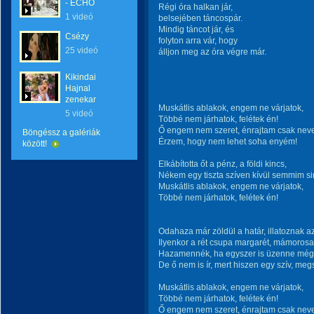
- ECHO
Régi óra halkan jár,
1 videó
belsejében táncospár.
Mindig táncot jár, és
Csézy
folyton arra vár, hogy
25 videó
álljon meg az óra végre már.
Kikindai
Hajnal
zenekar
Muskátlis ablakok, engem ne várjatok,
5 videó
Többé nem járhatok, felétek én!
Ő engem nem szeret, énrajtam csak neve
Böngéssz a galériák
Érzem, hogy nem lehet soha enyém!
között!
Elkábította őt a pénz, a földi kincs,
Nékem egy tiszta szíven kívül semmim si
Muskátlis ablakok, engem ne várjatok,
Többé nem járhatok, felétek én!
Odahaza már zöldül a határ, illatoznak 
Ilyenkor a rét csupa margarét, mámorosak
Hazamennék, ha egyszer is üzenne még, 
De ő nem is ír, mert hiszen egy szív, meg
Muskátlis ablakok, engem ne várjatok,
Többé nem járhatok, felétek én!
Ő engem nem szeret, énrajtam csak neve