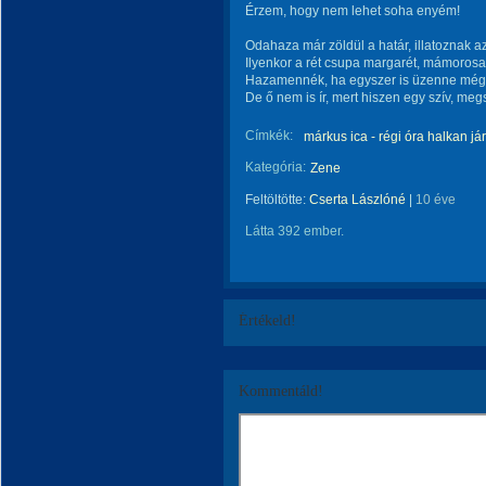
Érzem, hogy nem lehet soha enyém!
Odahaza már zöldül a határ, illatoznak 
Ilyenkor a rét csupa margarét, mámorosak
Hazamennék, ha egyszer is üzenne még, 
De ő nem is ír, mert hiszen egy szív, meg
Címkék:
márkus ica - régi óra halkan jár
Kategória:
Zene
Feltöltötte:
Cserta Lászlóné
|
10 éve
Látta 392 ember.
Értékeld!
Kommentáld!