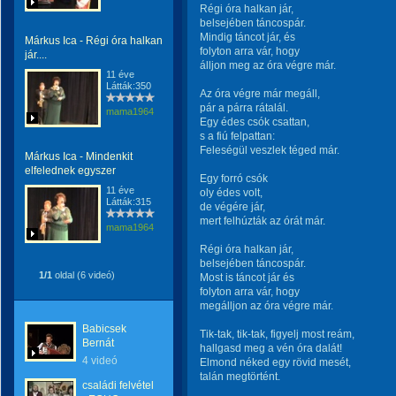
Régi óra halkan jár,
belsejében táncospár.
Mindig táncot jár, és
Márkus Ica - Régi óra halkan
folyton arra vár, hogy
jár....
álljon meg az óra végre már.
11 éve
Látták:350
Az óra végre már megáll,
pár a párra rátalál.
mama1964
Egy édes csók csattan,
s a fiú felpattan:
Feleségül veszlek téged már.
Márkus Ica - Mindenkit
elfelednek egyszer
Egy forró csók
11 éve
oly édes volt,
Látták:315
de végére jár,
mert felhúzták az órát már.
mama1964
Régi óra halkan jár,
belsejében táncospár.
1/1
oldal (6 videó)
Most is táncot jár és
folyton arra vár, hogy
megálljon az óra végre már.
Babicsek
Tik-tak, tik-tak, figyelj most reám,
Bernát
hallgasd meg a vén óra dalát!
4 videó
Elmond néked egy rövid mesét,
talán megtörtént.
családi felvétel