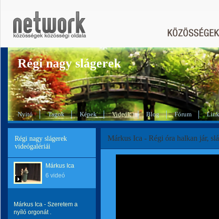
Régi nagy slágerek
Nyitó
Tagok
Képek
Videók
Blog
Fórum
Lin
Márkus Ica - Régi óra halkan jár, sl
Régi nagy slágerek
videógalériái
Márkus Ica
6 videó
Márkus Ica - Szeretem a
nyíló orgonát .