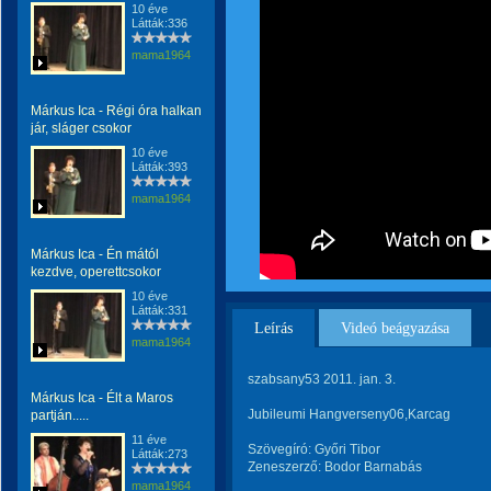
10 éve
Látták:336
mama1964
Márkus Ica - Régi óra halkan
jár, sláger csokor
10 éve
Látták:393
mama1964
Márkus Ica - Én mától
kezdve, operettcsokor
10 éve
Látták:331
Leírás
Videó beágyazása
mama1964
szabsany53 2011. jan. 3.
Márkus Ica - Élt a Maros
Jubileumi Hangverseny06,Karcag
partján.....
11 éve
Szövegíró: Győri Tibor
Látták:273
Zeneszerző: Bodor Barnabás
mama1964