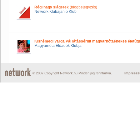
Régi nagy slágerek
(blogbejegyzés)
Network Klubajánló Klub
Kisnémedi Varga Pál látássérült magyarnótaénekes életútj
Magyarnóta Előadók Klubja
© 2007 Copyright Network.hu Minden jog fenntartva.
Impress