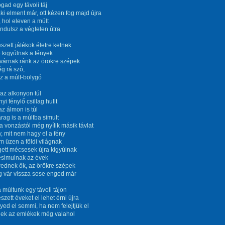
ogad egy távoli táj
aki elment már, ott kézen fog majd újra
 hol eleven a múlt
indulsz a végtelen útra
eszett játékok életre kelnek
 kigyúlnak a fények
várnak ránk az örökre szépek
g rá szó,
z a múlt-bolygó
 az alkonyon túl
yi fénylő csillag hullt
az álmon is túl
rag is a múltba simult
 a vonzástól még nyílik másik távlat
y, mit nem hagy el a fény
 üzen a földi világnak
gett mécsesek újra kigyúlnak
esimulnak az évek
brednek ők, az örökre szépek
g vár vissza sose enged már
a múltunk egy távoli tájon
szett éveket el lehet érni újra
yed el semmi, ha nem felejtjük el
nek az emlékek még valahol