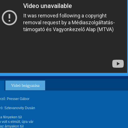
Videó beágyazása
rző: Presser Gábor
ró: Sztevanovity Dusán
 a fényeken túl
volt s elmúlt, újra vár
 az árnyakon túl