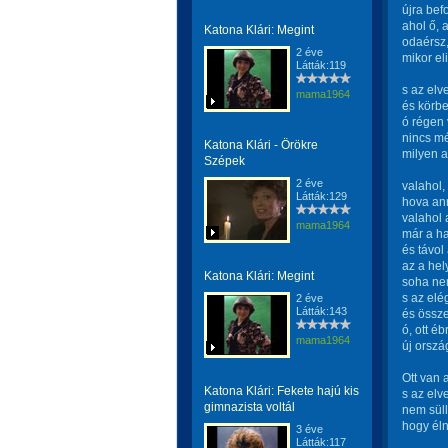
újra bef
ahol ő, 
Katona Klári: Megint
odaérsz,
2 éve
mikor el
Látták:119
s az elv
mama1964
és körbe
ó régen 
nincs mé
Katona Klári - Örökre
milyen a
Szépek
2 éve
valahol,
Látták:129
hova ann
valahol 
mama1964
már a ha
és távol
az a hel
Katona Klári: Megint
soha nem
s az elé
2 éve
Látták:143
és össz
ó, ott é
mama1964
új orszá
Ott van 
Katona Klári: Fekete hajú kis
s az elve
gimnazista voltál
nem süll
hogy él
3 éve
Látták:117