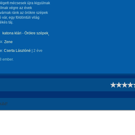
légett mécsesek újra kigyúlnak
llnak végre az évek
várnak ránk az örökre szépek
 vár, egy földöntúli világ
ékés táj.
katona klári - Örökre szépek
a:
Zene
te:
Cserta Lászlóné
|
2 éve
8 ember.
!
áld!