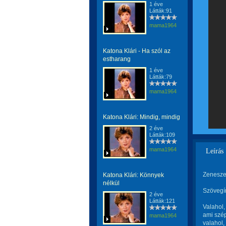
1 éve
Látták:91
mama1964
Katona Klári - Ha szól az
estharang
1 éve
Látták:79
mama1964
Katona Klári: Mindig, mindig
2 éve
Látták:109
mama1964
Leírás
Zenesze
Katona Klári: Könnyek
nélkül
Szövegí
2 éve
Látták:121
Valahol,
ami szép 
mama1964
valahol,