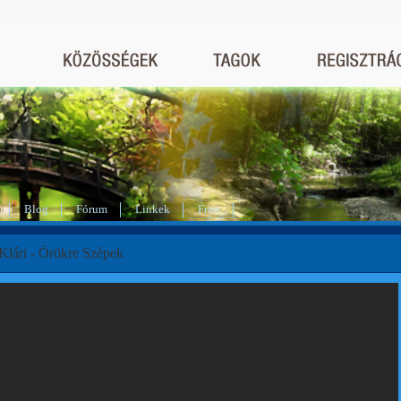
Blog
Fórum
Linkek
Friss
Klári - Örökre Szépek