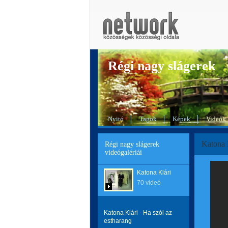
Régi nagy slágerek
Nyitó
Tagok
Képek
Videók
Katona 
Régi nagy slágerek
videógalériái
Katona Klári
70 videó
Katona Klári - Ha szól az
estharang