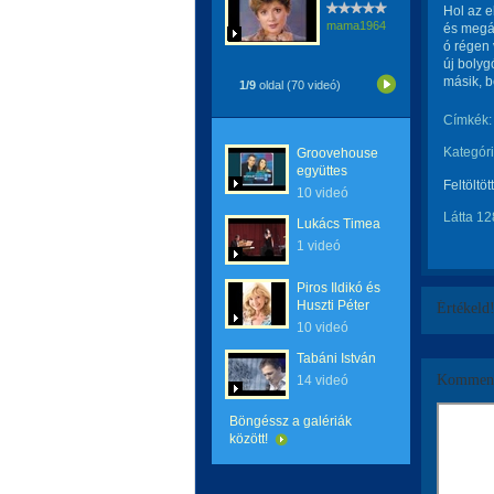
Hol az e
mama1964
és megá
ó régen 
új bolygó
másik, b
1/9
oldal (70 videó)
Címkék:
Kategóri
Groovehouse
együttes
Feltöltöt
10 videó
Látta 12
Lukács Timea
1 videó
Piros Ildikó és
Huszti Péter
Értékeld
10 videó
Tabáni István
Komment
14 videó
Böngéssz a galériák
között!