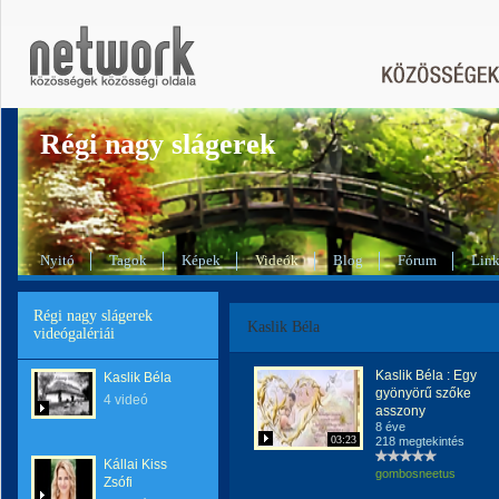
Régi nagy slágerek
Nyitó
Tagok
Képek
Videók
Blog
Fórum
Lin
Régi nagy slágerek
Kaslik Béla
videógalériái
Kaslik Béla : Egy
Kaslik Béla
gyönyörű szőke
4 videó
asszony
8 éve
03:23
218 megtekintés
Kállai Kiss
gombosneetus
Zsófi