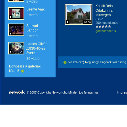
2 videó
Kaslik Béla :
Szente Vajk
Odakünn a
2 videó
faluvégen
8 éve
02:50
200 megtekintés
Sasvári
Sándor
gombosneetus
2 videó
Lantos Olivér
/1930-40-es
évek/
36 videó
Vissza a(z) Régi nagy slágerek közösség
Böngéssz a galériák
között!
© 2007 Copyright Network.hu Minden jog fenntartva.
Impre