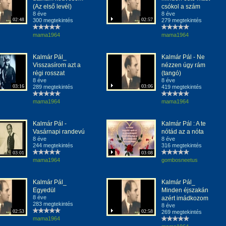
(Az első levél)
csókol a szám
8 éve
8 éve
02:48
02:57
300 megtekintés
279 megtekintés
mama1964
mama1964
Kalmár Pál_
Kalmár Pál - Ne
Visszasírom azt a
nézzen úgy rám
régi rosszat
(tangó)
8 éve
8 éve
03:16
03:06
289 megtekintés
419 megtekintés
mama1964
mama1964
Kalmár Pál -
Kalmár Pál : A te
Vasárnapi randevú
nótád az a nóta
8 éve
8 éve
244 megtekintés
316 megtekintés
03:01
03:08
mama1964
gombosneetus
Kalmár Pál_
Kalmár Pál_
Egyedül
Minden éjszakán
8 éve
azért imádkozom
283 megtekintés
8 éve
02:53
02:58
269 megtekintés
mama1964