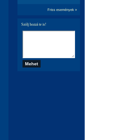
Friss események »
Szólj hozzá te is!