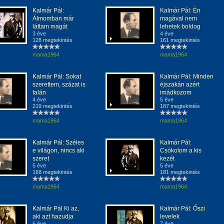
Kalmár Pál:
Kalmár Pál: Én
Álmomban már
magával nem
láttam magát
lehetek boldog
3 éve
4 éve
128 megtekintés
161 megtekintés
mama1964
mama1964
Kalmár Pál: Sokat
Kalmár Pál: Minden
szerettem, százat is
éjszakán azért
talán
imádkozom
4 éve
5 éve
219 megtekintés
187 megtekintés
mama1964
mama1964
Kalmár Pál: Széles
Kalmár Pál:
e világon, nincs aki
Csókolom a kis
szeret
kezét
5 éve
5 éve
168 megtekintés
181 megtekintés
mama1964
mama1964
Kalmár Pál Ki az,
Kalmár Pál: Őszi
aki azt hazudja
levelek
6 éve
7 éve