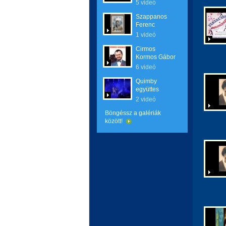
5 videó
Szappanos
Ferenc
1 videó
Cirmos
Kormos Gábor
6 videó
Quimby
együttes
2 videó
Böngéssz a galériák
között!