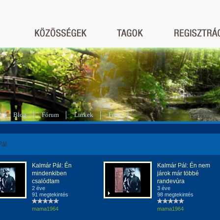
Blog
Fórum
Linkek
Friss
Pál
Kalmár Pál: Én
Kalmár Pál: Én nem
mindenkiben
járok már többé
csalódtam
randevúra
2 éve
3 éve
91 megtekintés
98 megtekintés
mama1964
mama1964