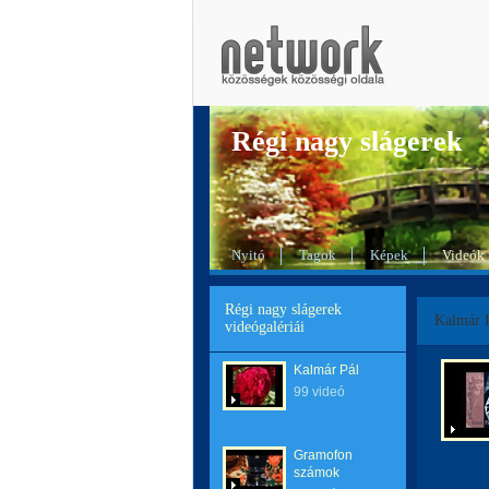
Régi nagy slágerek
Nyitó
Tagok
Képek
Videók
Régi nagy slágerek
Kalmár 
videógalériái
Kalmár Pál
99 videó
Gramofon
számok