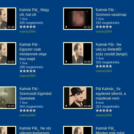
Kalmár Pál_ Négy
Kalmár Pál -
cili, hat cili
Szomorú vasárnap
7 éve
7 éve
305 megtekintés
282 megtekintés
02:49
02:52
mama1964
mama1964
Kalmár Pál -
Kalmár Pál - Ne
Egyszer csak
várj az életedtől
mindennek vége
száz csodát (tangó)
7 éve
lesz majd
03:03
03:09
326 megtekintés
7 éve
288 megtekintés
mama1964
mama1964
Kalmár Pál -
Pál Kalmár_ Az
Szeressük Egymást
egyiknek sikerül, a
Gyerekek
másiknak nem
7 éve
8 éve
03:03
03:08
304 megtekintés
283 megtekintés
mama1964
mama1964
Kalmár Pál_ Ne sírj
Kalmár Pál_
utánam kedvesem
Minden este mást