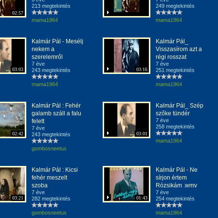
213 megtekintés
249 megtekintés
02:57
mama1964
mama1964
Kalmár Pál - Mesélj
Kalmár Pál_
nekem a
Visszasírom azt a
szerelemről
régi rosszat
7 éve
7 éve
03:03
03:16
243 megtekintés
251 megtekintés
mama1964
mama1964
Kalmár Pál : Fehér
Kalmár Pál_ Szép
galamb száll a falu
szőke tündér
7 éve
felett
258 megtekintés
7 éve
02:42
03:01
243 megtekintés
mama1964
gombosneetus
Kalmár Pál : Kicsi
Kalmár Pál - Ne
fehér meszelt
sírjon értem
szoba
Rózsikám .wmv
7 éve
7 éve
03:21
01:43
282 megtekintés
254 megtekintés
gombosneetus
mama1964