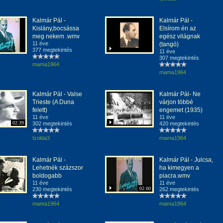
Kalmár Pál -
Kalmár Pál -
Kislány,bocsássa
Elsírom én az
meg nekem .wmv
egész világnak
11 éve
(tangó)
377 megtekintés
11 éve
307 megtekintés
mama1964
mama1964
Kalmár Pál - Valse
Kalmár Pál- Ne
Trieste (A Duna
várjon többé
felett)
engemet (1935)
11 éve
11 éve
02:39
302 megtekintés
420 megtekintés
Izolda3
mama1964
Kalmár Pál -
Kalmár Pál - Julcsa,
Lehetnék százszor
ha kimegyen a
boldogabb
piacra.wmv
11 éve
11 éve
02:00
230 megtekintés
262 megtekintés
mama1964
mama1964