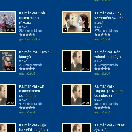
mama1964
Kalmár Pál : Dér
Kalmár Pál - Úgy
hullott már a
szeretném szeretni
rózsára
magát
8 éve
8 éve
03:02
02:53
284 megtekintés
278 megtekintés
gombosneetus
mama1964
Kalmár Pál - Elválni
Kalmár Pál- Kérj
könnyű
valamit, te drága
8 éve
8 éve
272 megtekintés
316 megtekintés
02:50
02:57
mama1964
mama1964
Kalmár Pál - Én
Kalmár Pál -
mindenkiben
Hajnalig húzatom
csalódtam
csendesen
9 éve
9 éve
03:03
03:07
413 megtekintés
362 megtekintés
mama1964
mama1964
Kalmár Pál - Egy
Kalmár Pál - Ezt az
ház előtt megállok
éjszakát