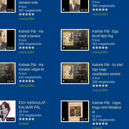
9 éve
minden este
395 megtekintés
9 éve
03:05
02:54
487 megtekintés
mama1964
mama1964
Kalmár Pál - Ha
Kalmár Pál - Egy
majd a tavasz
kicsit fájni fog
9 éve
9 éve
658 megtekintés
361 megtekintés
03:05
03:16
mama1964
mama1964
Kalmár Pál - Ha
Kalmár Pál - Az élet
minden véget ér
egy nagy
9 éve
csodálatos semmi
410 megtekintés
9 éve
03:05
02:52
338 megtekintés
mama1964
mama1964
EGY HANGULAT -
Kalmár Pál - Ugye,
KALMÁR PÁL
hogy nem felejtesz
10 éve
el
370 megtekintés
11 éve
02:41
02:37
357 megtekintés
Izolda3
Izolda3