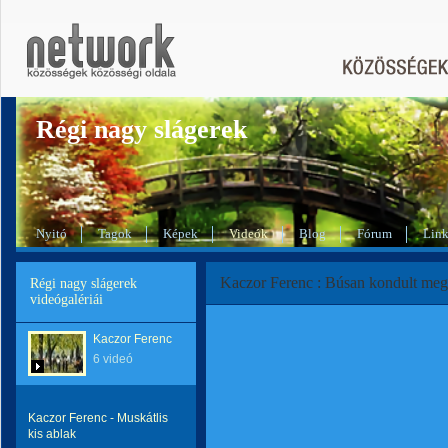
Régi nagy slágerek
Nyitó
Tagok
Képek
Videók
Blog
Fórum
Lin
Kaczor Ferenc : Búsan kondult meg
Régi nagy slágerek
videógalériái
Kaczor Ferenc
6 videó
Kaczor Ferenc - Muskátlis
kis ablak