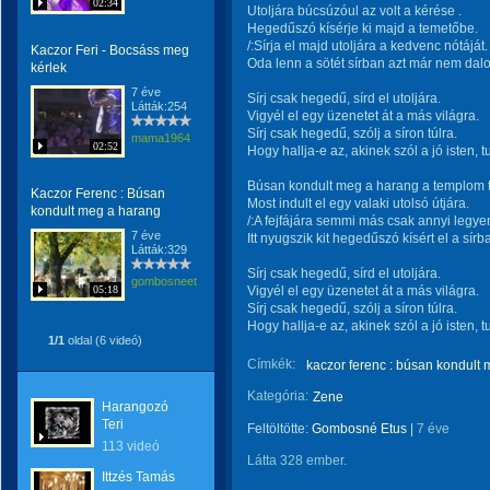
02:34
Utoljára búcsúzóul az volt a kérése .
Hegedűszó kísérje ki majd a temetőbe.
/:Sírja el majd utoljára a kedvenc nótáját.
Kaczor Feri - Bocsáss meg
Oda lenn a sötét sírban azt már nem dalol
kérlek
7 éve
Sírj csak hegedű, sírd el utoljára.
Látták:254
Vigyél el egy üzenetet át a más világra.
Sírj csak hegedű, szólj a síron túlra.
mama1964
02:52
Hogy hallja-e az, akinek szól a jó isten, t
Búsan kondult meg a harang a templom 
Kaczor Ferenc : Búsan
Most indult el egy valaki utolsó útjára.
kondult meg a harang
/:A fejfájára semmi más csak annyi legyen
7 éve
Itt nyugszik kit hegedűszó kísért el a sírba
Látták:329
Sírj csak hegedű, sírd el utoljára.
gombosneetus
05:18
Vigyél el egy üzenetet át a más világra.
Sírj csak hegedű, szólj a síron túlra.
Hogy hallja-e az, akinek szól a jó isten, t
1/1
oldal (6 videó)
Címkék:
kaczor ferenc : búsan kondult
Kategória:
Zene
Harangozó
Teri
Feltöltötte:
Gombosné Etus
|
7 éve
113 videó
Látta 328 ember.
Ittzés Tamás