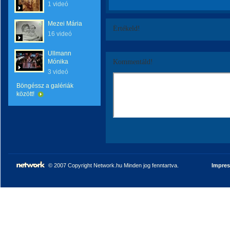
1 videó
Mezei Mária
Értékeld!
16 videó
Ullmann
Mónika
Kommentáld!
3 videó
Böngéssz a galériák
között!
© 2007 Copyright Network.hu Minden jog fenntartva.
Impre