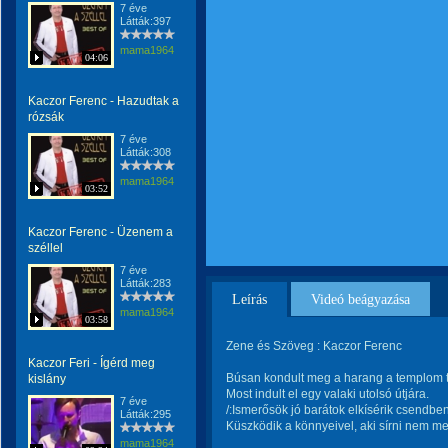
7 éve
Látták:397
mama1964
04:06
Kaczor Ferenc - Hazudtak a
rózsák
7 éve
Látták:308
mama1964
03:52
Kaczor Ferenc - Üzenem a
széllel
7 éve
Látták:283
Leírás
Videó beágyazása
mama1964
03:58
Zene és Szöveg : Kaczor Ferenc
Kaczor Feri - Ígérd meg
Búsan kondult meg a harang a templom 
kislány
Most indult el egy valaki utolsó útjára.
7 éve
/:Ismerősök jó barátok elkísérik csendben
Látták:295
Küszködik a könnyeivel, aki sírni nem mer
mama1964