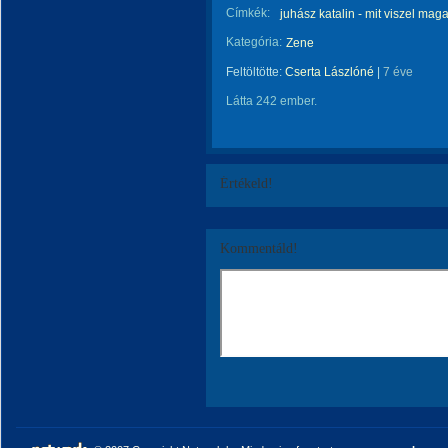
Címkék:
juhász katalin - mit viszel mag
Kategória:
Zene
Feltöltötte:
Cserta Lászlóné
|
7 éve
Látta 242 ember.
Értékeld!
Kommentáld!