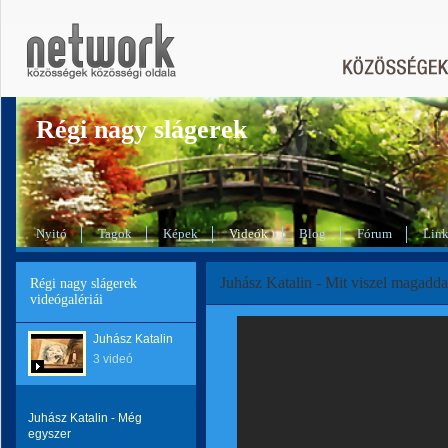
Régi nagy slágerek
Nyitó
Tagok
Képek
Videók
Blog
Fórum
Lin
Juhász Katalin - Mit viszel magadda
Régi nagy slágerek
videógalériái
Juhász Katalin
3 videó
Juhász Katalin - Még
egyszer