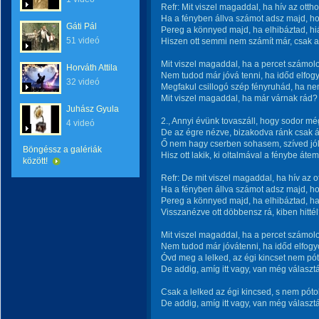
Refr: Mit viszel magaddal, ha hív az ott
Ha a fényben állva számot adsz majd, h
Gáti Pál
Pereg a könnyed majd, ha elhibáztad, hi
51 videó
Hiszen ott semmi nem számít már, csak az
Mit viszel magaddal, ha a percet számol
Horváth Attila
Nem tudod már jóvá tenni, ha időd elfogy
32 videó
Megfakul csillogó szép fényruhád, ha nem
Mit viszel magaddal, ha már várnak rád?
Juhász Gyula
2., Annyi évünk tovaszáll, hogy sodor még
4 videó
De az égre nézve, bizakodva ránk csak á
Ő nem hagy cserben sohasem, szíved jól 
Böngéssz a galériák
Hisz ott lakik, ki oltalmával a fénybe átem
között!
Refr: De mit viszel magaddal, ha hív az 
Ha a fényben állva számot adsz majd, h
Pereg a könnyed majd, ha elhibáztad, ha 
Visszanézve ott döbbensz rá, kiben hitté
Mit viszel magaddal, ha a percet számol
Nem tudod már jóvátenni, ha időd elfogyo
Óvd meg a lelked, az égi kincset nem pót
De addig, amíg itt vagy, van még választ
Csak a lelked az égi kincsed, s nem póto
De addig, amíg itt vagy, van még választ