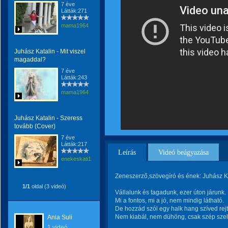
7 éve
Látták:271
mama1964
Juhász Katalin - Mit viszel
magaddal?
7 éve
Látták:243
mama1964
Juhász Katalin - Szeress
tovább (Cover)
7 éve
Látták:217
Leírás
Videó beágyazása
enekeskati13
Zeneszerző,szövegíró és ének: Juhász K
1/1
oldal (3 videó)
Vállalunk és tagadunk, ezer úton járunk.
Mi a fontos, mi a jó, nem mindig látható.
De hozzád szól egy halk hang szíved rej
Nem kiabál, nem dühöng, csak szép szelí
Ania Suli
1 videó