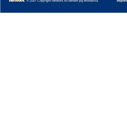
© 2007 Copyright Network.hu Minden jog fenntartva.
Impre